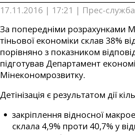
17.11.2016 | 17:21 | Прес-служ
За попередніми розрахунками Мін
тіньової економіки склав 38% ві
порівняно з показником відповідн
підготував Департамент економі
Мінекономрозвитку.
Детінізація є результатом дії кіл
закріплення відносної макрое
склала 4,9% проти 40,7% у ві