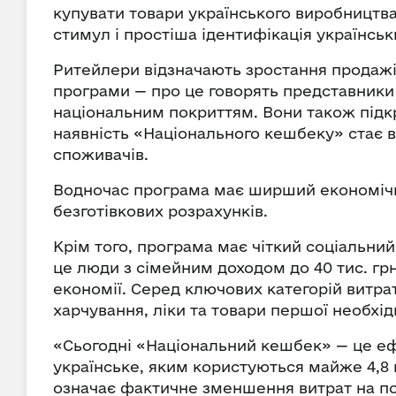
купувати товари українського виробництв
стимул і простіша ідентифікація українськ
Ритейлери відзначають зростання продажів 
програми — про це говорять представник
національним покриттям. Вони також підк
наявність «Національного кешбеку» стає 
споживачів.
Водночас програма має ширший економічни
безготівкових розрахунків.
Крім того, програма має чіткий соціальний 
це люди з сімейним доходом до 40 тис. гр
економії. Серед ключових категорій витр
харчування, ліки та товари першої необхід
«Сьогодні «Національний кешбек» — це еф
українське, яким користуються майже 4,8
означає фактичне зменшення витрат на по