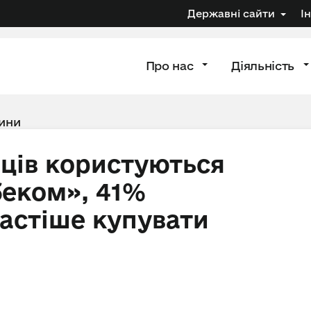
Державні сайти
І
Про нас
Діяльність
ини
ців користуються
еком», 41%
частіше купувати