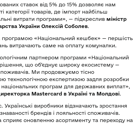
ованих ставок від 5% до 15% дозволяє нам
 категорії товарів, де імпорт найбільш
альні витрати програми», — підкреслив
міністр
арства України Олексій Соболев
.
за програмою «Національний кешбек» — першість
нь витрачають саме на оплату комуналки.
хнологічним партнером програми «Національний
х-рішення, що об’єднує широку екосистему —
 споживачів. Ми продовжуємо тісно
шою технологічною експертизою задля розробки
 національних програм для державних виплат»,
директорка Mastercard в Україні та Молдові
.
с. Українські виробники відзначають зростання
знаваності брендів і лояльності споживачів.
а сприяє оновленню асортименту та переходу на