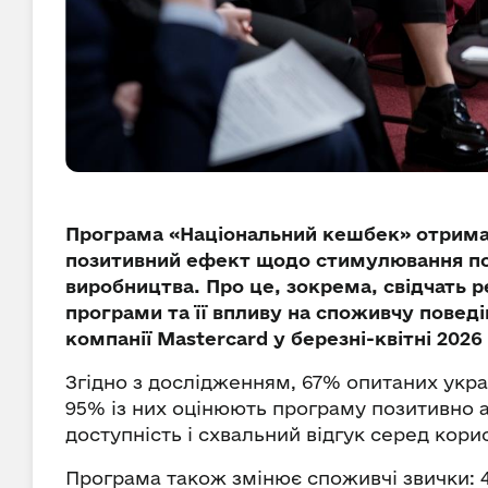
Програма «Національний кешбек» отрима
позитивний ефект щодо стимулювання поп
виробництва. Про це, зокрема, свідчать 
програми та її впливу на споживчу поведі
компанії Mastercard у березні-квітні 2026
Згідно з дослідженням, 67% опитаних укр
95% із них оцінюють програму позитивно аб
доступність і схвальний відгук серед корис
Програма також змінює споживчі звички: 4