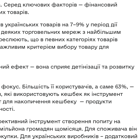
а. Серед ключових факторів — фінансовий
их товарів.
українських товарів на 7–9% у період дії
и деяких торговельних мереж з найбільшим
реслюють, що в певних категоріях товарів
важливим критерієм вибору товару для
й ефект — вона сприяє детінізації та розвитку
фокус. Більшість її користувачів, а саме 63%, —
н, які використовують кешбек як інструмент
ат для накопичення кешбеку — продукти
ності.
ективний інструмент створення попиту на
 мільйона громадян щомісяця. Для споживача він
купки. Для українських виробників – додатковий