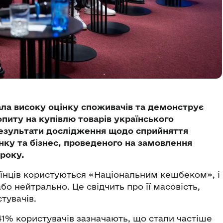
ла високу оцінку споживачів та демонструє
иту на купівлю товарів українського
результати дослідження щодо сприйняття
нку та бізнес, проведеного на замовлення
 року.
аїнців користуються «Національним кешбеком», і
о нейтрально. Це свідчить про її масовість,
тувачів.
1% користувачів зазначають, що стали частіше