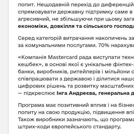
попит. Нещодавній перехід до диференцій
спрямовувати державну підтримку саме в ті
агресивний, не збільшуючи при цьому заг
економіки, довкілля та сільського господ
Серед категорій витрачання накопичень 
за комунальними послугами. 70% нарахува
«Компанія Mastercard рада виступати те
кешбек», в основі якої є унікальне фінте
банки, виробників, ритейлерів і мільйони
співпрацювати з державою і ділитися на
цифрових рішень та розвитку масштабних
— підкреслює
Інга Андреєва, генеральна 
Програма має позитивний вплив і на бізне
попиту на свою продукцію, підвищення впі
Також виробники зазначають, що програм
штрих-коди європейського стандарту.