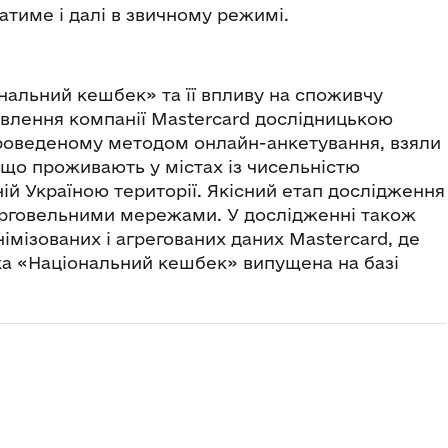
тиме і далі в звичному режимі.
альний кешбек» та її впливу на споживчу
овлення компанії Mastercard дослідницькою
 проведеному методом онлайн-анкетування, взяли
, що проживають у містах із чисельністю
ній Україною території. Якісний етап дослідження
торговельними мережами. У дослідженні також
імізованих і агрегованих даних Mastercard, де
тка «Національний кешбек» випущена на базі