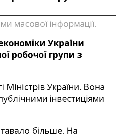
бами масової інформації.
 економіки України
ої робочої групи з
 Міністрів України. Вона
публічними інвестиціями
ставало більше. На