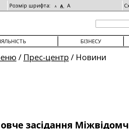
Розмір шрифта:
A
С
A
A
ІЯЛЬНІСТЬ
БІЗНЕСУ
меню
/
Прес-центр
/
Новини
овче засідання Міжвідомчо