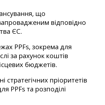
нансування, що
 запровадженим відповідно
ства ЄС.
жах PPFs, зокрема для
слі за рахунок коштів
місцевих бюджетів.
ні стратегічних пріоритетів
для PPFs та розподілі