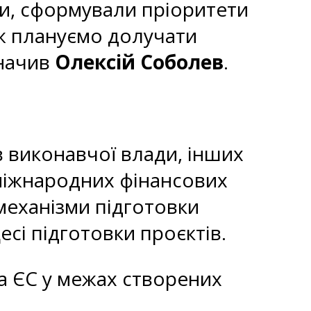
и, сформували пріоритети
ож плануємо долучати
значив
Олексій Соболев
.
в виконавчої влади, інших
 міжнародних фінансових
 механізми підготовки
цесі підготовки проєктів.
а ЄС у межах створених