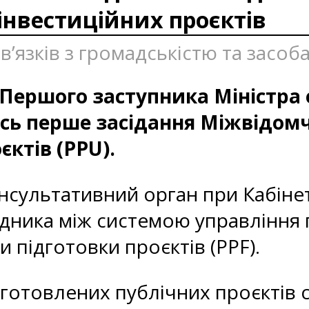
інвестиційних проєктів
 зв’язків з громадськістю та засо
м Першого заступника Міністра
сь перше засідання Міжвідомч
єктів (PPU).
нсультативний орган при Кабінеті
дника між системою управління 
и підготовки проєктів (PPF).
дготовлених публічних проєктів 