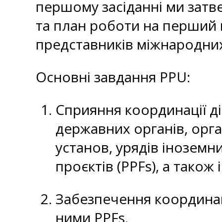
першому засіданні ми затв
та план роботи на перший 
представників міжнародних
Основні завдання PPU:
Сприяння координації ді
державних органів, орг
установ, урядів іноземн
проєктів (PPFs), а також
Забезпечення координац
ними PPFs.