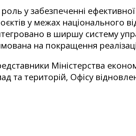
 роль у забезпеченні ефективної
роєктів у межах національного в
 інтегровано в ширшу систему уп
рямована на покращення реалізаці
едставники Міністерства економі
мад та територій, Офісу відновл