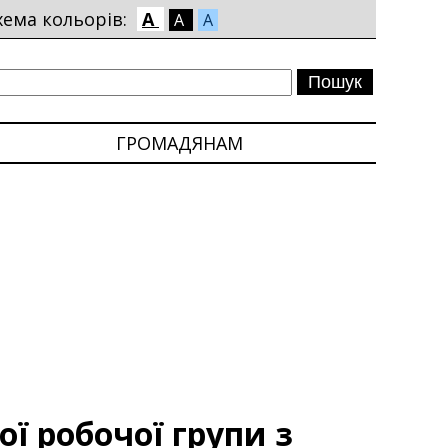
хема кольорів:
A
A
A
ГРОМАДЯНАМ
ї робочої групи з