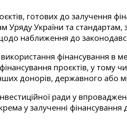
оєктів, готових до залучення фі
ам Уряду України та стандартам,
 щодо наближення до законодав
 використання фінансування в ме
фінансування проєктів, у тому чи
нших донорів, державного або 
інвестиційної ради у впроваджен
окрема у залученні фінансування 