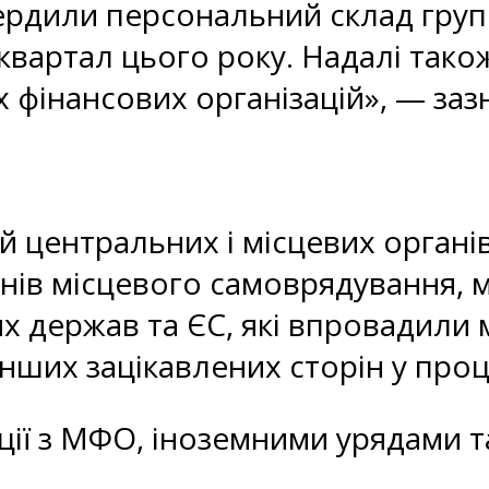
ердили персональний склад груп
квартал цього року. Надалі так
 фінансових організацій», — за
й центральних і місцевих органі
анів місцевого самоврядування,
их держав та ЄС, які впровадили
 інших зацікавлених сторін у про
ії з МФО, іноземними урядами т