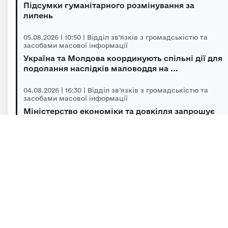
Підсумки гуманітарного розмінування за
липень
05.08.2026 | 10:50 | Відділ зв’язків з громадськістю та
засобами масової інформації
Україна та Молдова координують спільні дії для
подолання наслідків маловоддя на ...
04.08.2026 | 16:30 | Відділ зв’язків з громадськістю та
засобами масової інформації
Міністерство економіки та довкілля запрошує
українців за кордоном долучитися до ...
04.08.2026 | 14:00 | Відділ зв’язків з громадськістю та
засобами масової інформації
«Траєкторія» відкриває третій сезон: 10
мільйонів гривень на масштабування ветер...