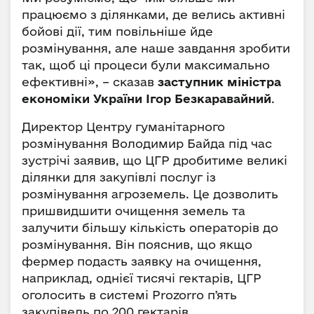
працюємо з ділянками, де велись активні
бойові дії, тим повільніше йде
розмінування, але наше завдання зробити
так, щоб ці процеси були максимально
ефективні», – сказав
заступник міністра
економіки України Ігор Безкаравайний
.
Директор Центру гуманітарного
розмінування Володимир Байда під час
зустрічі заявив, що ЦГР дробитиме великі
ділянки для закупівлі послуг із
розмінування агроземель. Це дозволить
пришвидшити очищення земель та
залучити більшу кількість операторів до
розмінування. Він пояснив, що якщо
фермер подасть заявку на очищення,
наприклад, однієї тисячі гектарів, ЦГР
оголосить в системі Prozorro пʼять
закупівель по 200 гектарів.