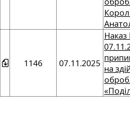
оброб
Корол
Анато
Наказ 
07.11.
припин
1146
07.11.2025
на зді
оброб
«Поді