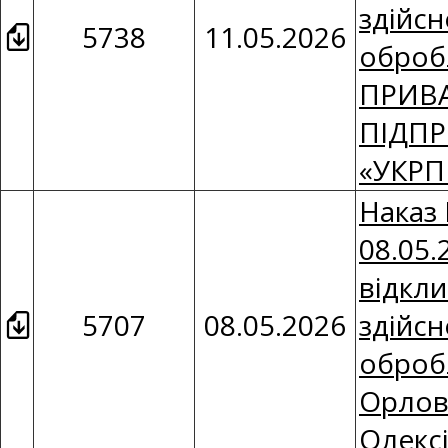
здійсн
5738
11.05.2026
оброб
ПРИВ
ПІДП
«УКРП
Наказ 
08.05.
відкли
5707
08.05.2026
здійсн
оброб
Орлов
Олекс