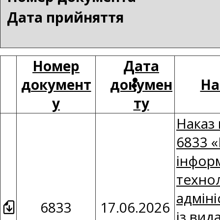
Дата прийняття
Номер
Дата
документ
докумен
На
у
ту
Наказ 
6833 
інфор
техно
адміні
6833
17.06.2026
із вид