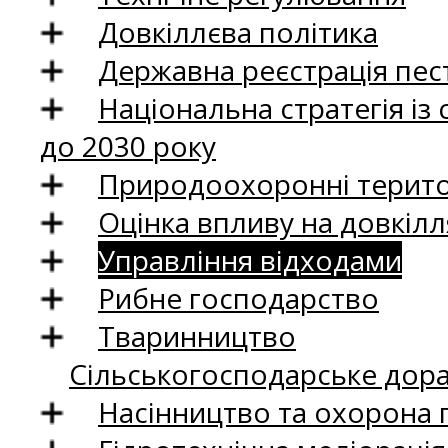
Довкіллєва політика
Державна реєстрація пест
Національна стратегія із
до 2030 року
Природоохоронні територ
Оцінка впливу на довкілл
Управління відходами
Рибне господарство
Тваринництво
Сільськогосподарське дор
Насінництво та охорона 