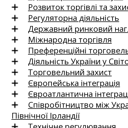
Розвиток торгівлі та зах
Регуляторна діяльність
Державний ринковий нагл
Міжнародна торгівля
Преференційні торговель
Діяльність України у Світо
Торговельний захист
Європейська інтеграція
Євроатлантична інтеграц
Співробітництво між Укр
Північної Ірландії
Технічне регулювання