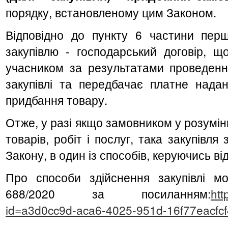
порядку, встановленому цим Законом.
Відповідно до пункту 6 частини перш
закупівлю - господарський договір, щ
учасником за результатами проведення
закупівлі та передбачає платне надан
придбання товару.
Отже, у разі якщо замовником у розумі
товарів, робіт і послуг, така закупівля
Закону, в один із способів, керуючись 
Про способи здійснення закупівлі 
688/2020 за посиланням:
htt
id=a3d0cc9d-aca6-4025-951d-16f77eacfc