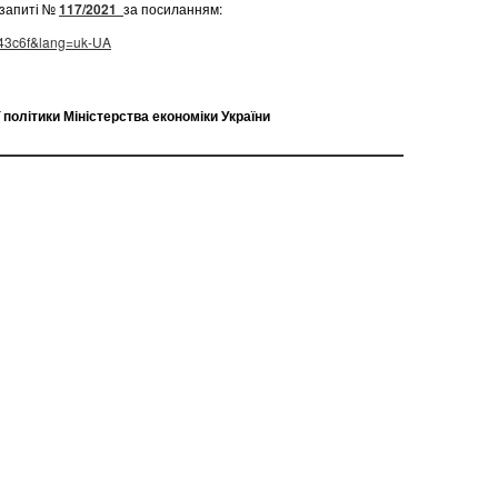
 запиті №
117/2021
за посиланням:
b43c6f&lang=uk-UA
політики Міністерства економіки України