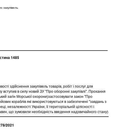
х закупівель
астина 1485
вості здійснення закупівель товарів, робіт і послуг для
у вступив в силу новий ЗУ "Про оборонні закупівлі". Прохання
кий загін Морської охорони)застосовувати закон "Про
ойових кораблів які використовуються в забезпечені "завдань з
еці, незалежності України, її територіальній цілісності і
вин, що зумовили необхідність введення надзвичайного стану)
278/2021