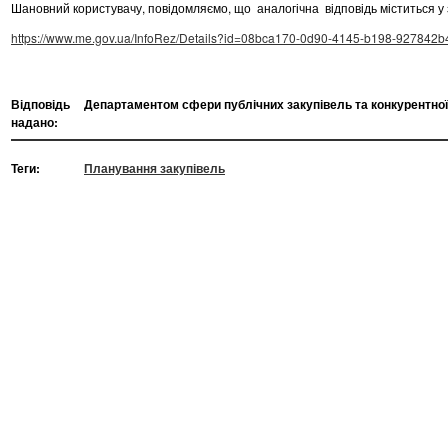
Шановний користувачу, повідомляємо, що аналогічна
відповідь міститься у
https://www.me.gov.ua/InfoRez/Details?id=08bca170-0d90-4145-b198-927842
Відповідь
Департаментом сфери публічних закупівель та конкурентної 
надано:
Теги:
Планування закупівель