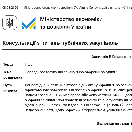
08.08.2026 Міністерство економіки та довкілля України -> Консультації з питань публічни
Консультації з питань публічних закупівель
Запит від Військова ч
Тема:
Інше
Тема
Порядок застосування закону "Про оборонні закупівлі"
розширена:
Суть
Доброго дня. У зв'язку із втратою дії Закону України "Про особли
гарантованого забезпечення потреб оборони", з 01.01.2021 рок
питання:
надати розяснення чи має право військова частина 1485 (Одесь
оборонні закупівлі" при проведені ремонту та обслуговуванні б
відсічі збройній агресії та відвернення загроз національній безп
недоторканності, щодо боротьби з тероризмом, усунення обста
Відповідь на запит 