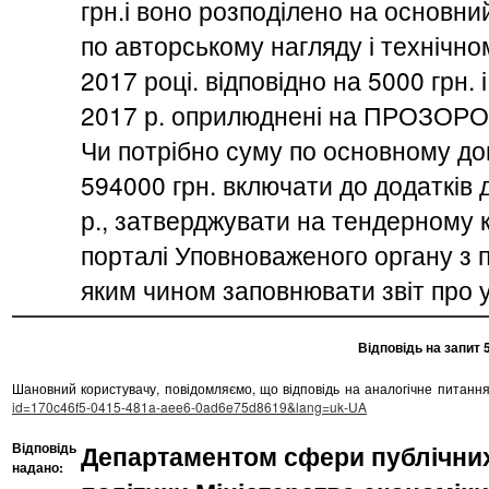
грн.і воно розподілено на основний
по авторському нагляду і технічном
2017 році. відповідно на 5000 грн. 
2017 р. оприлюднені на ПРОЗОРО 
Чи потрібно суму по основному дог
594000 грн. включати до додатків д
р., затверджувати на тендерному к
порталі Уповноваженого органу з п
яким чином заповнювати звіт про 
Відповідь на запит 
Шановний користувачу, повідомляємо, що відповідь на аналогічне питанн
id=170c46f5-0415-481a-aee6-0ad6e75d8619&lang=uk-UA
Відповідь
Департаментом сфери публічних
надано: