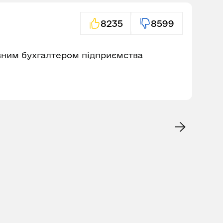
8235
8599
овним бухгалтером підприємства