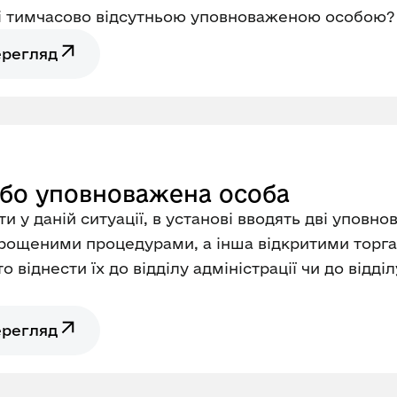
аті тимчасово відсутньою уповноваженою особою?
ерегляд
або уповноважена особа
ти у даній ситуації, в установі вводять дві уповн
рощеними процедурами, а інша відкритими торгам
 віднести їх до відділу адміністрації чи до відд
ерегляд