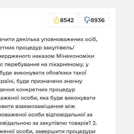
8542
8936
начити декілька уповноважених осіб,
ретних процедур закупівель/
твердженого наказом Мінекономіки
ас перебування на лікарняному, у
буде виконувати обов'язки такої
країні, буде призначено значну
ведення конкретних процедур
аженої особи, яка буде виконувати
ановити взаємозаміщення між
оваженої особи відповідальної за
овідальною за закупівлю товарів? 2.
аженої особи, завершити процедури