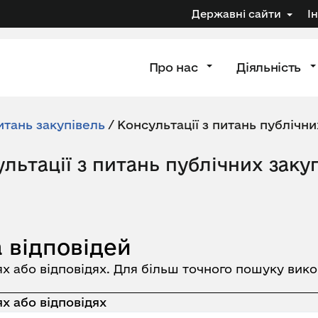
Державні сайти
І
Про нас
Діяльність
итань закупівель
/
Консультації з питань публічни
льтації з питань публічних заку
 відповідей
ях або відповідях. Для більш точного пошуку вик
х або відповідях