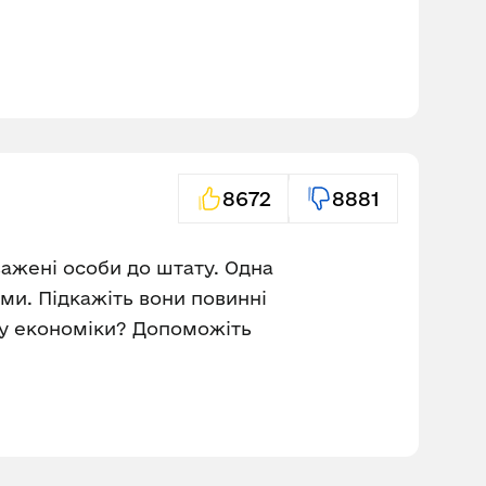
8672
8881
оважені особи до штату. Одна
и. Підкажіть вони повинні
ілу економіки? Допоможіть