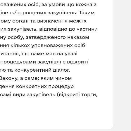
новажених осіб, за умови що кожна з
півель/спрощених закупівель. Таким
ому органі та визначення меж їх
х закупівель, відповідно до частини
ену особу, затвердженого наказом
ення кількох уповноважених осіб
итання, що саме має на увазі
процедурами закупівлі є відкриті
тю та конкурентний діалог.
Закону, а саме: яким чином
едення конкретних процедур
самі види закупівель (відкриті торги,