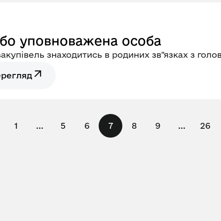
або уповноважена особа
акупівель знаходитись в родиних зв"язках з гол
ерегляд
1
...
5
6
7
8
9
...
26