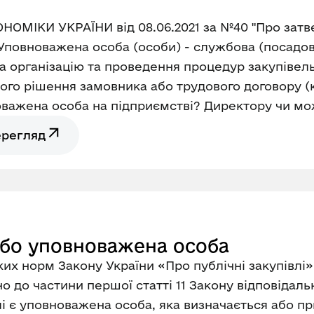
ОНОМІКИ УКРАЇНИ від 08.06.2021 за №40 "Про за
повноважена особа (особи) - службова (посадова
а організацію та проведення процедур закупівель
чого рішення замовника або трудового договору (
важена особа на підприємстві? Директору чи мож
ерегляд
або уповноважена особа
их норм Закону України «Про публічні закупівлі» 
но до частини першої статті 11 Закону відповідал
лі є уповноважена особа, яка визначається або 