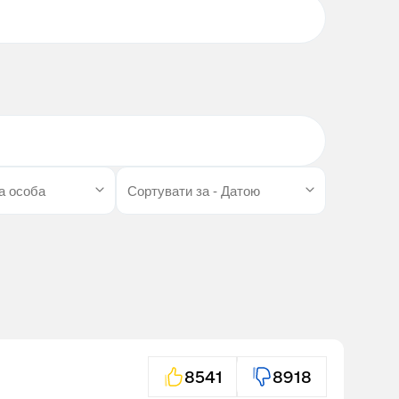
8541
8918