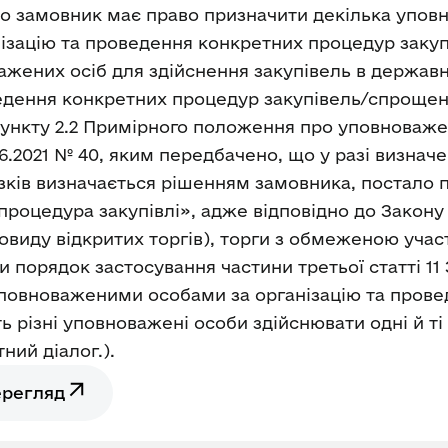
що замовник має право призначити декілька упов
анізацію та проведення конкретних процедур заку
ажених осіб для здійснення закупівель в державн
ведення конкретних процедур закупівель/спрощени
м пункту 2.2 Примірного положення про уповноваж
06.2021 № 40, яким передбачено, що у разі визнач
зків визначається рішенням замовника, постало п
роцедура закупівлі», адже відповідно до Закону 
новиду відкритих торгів), торги з обмеженою учас
 порядок застосування частини третьої статті 11 
уповноваженими особами за організацію та пров
ь різні уповноважені особи здійснювати одні й ті 
ий діалог.).
ерегляд