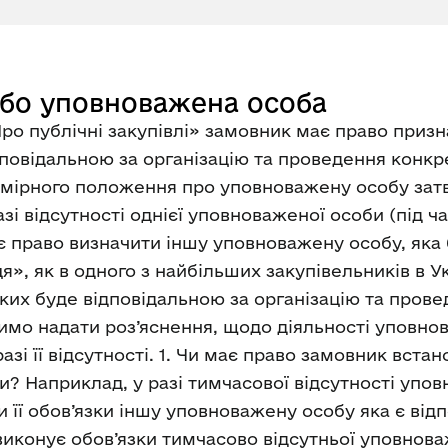
або уповноважена особа
«Про публічні закупівлі» замовник має право приз
дповідальною за організацію та проведення конк
римірного положення про уповноважену особу за
азі відсутності однієї уповноваженої особи (під ч
є право визначити іншу уповноважену особу, яка 
я», як в одного з найбільших закупівельників в У
яких буде відповідальною за організацію та про
имо надати роз’яснення, щодо діяльності уповнов
азі її відсутності. 1. Чи має право замовник вст
Наприклад, у разі тимчасової відсутності уповн
 її обов’язки іншу уповноважену особу яка є відп
виконує обов’язки тимчасово відсутньої уповнов