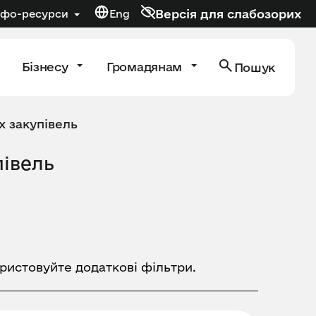
Версія для слабозорих
нфо-ресурси
Eng
Бізнесу
Громадянам
Пошук
х закупівель
півель
ористовуйте додаткові фільтри.