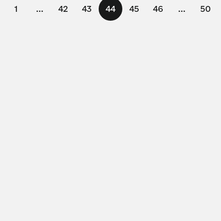
1
...
42
43
44
45
46
...
50