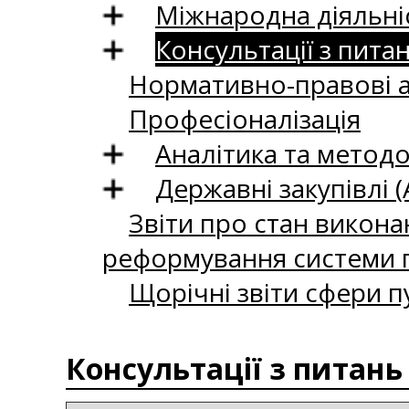
Міжнародна діяльні
Консультації з пита
Нормативно-правові 
Професіоналізація
Аналітика та методо
Державні закупівлі (
Звіти про стан викона
реформування системи п
Щорічні звіти сфери п
Консультації з питань