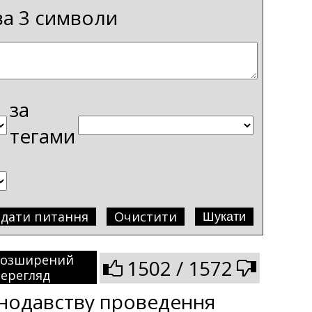
ва 3 символи
за
тегами
адати питання
Очистити
Розширений
1502 / 1572
ерегляд
онодавству проведення