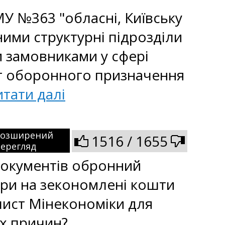
МУ №363 "обласні, Київську
 ними структурні підрозділи
 замовниками у сфері
луг оборонного призначення
тати далі
Розширений
1516 / 1655
ерегляд
 документів обронний
ри на зекономлені кошти
лист Мінекономіки для
х причин?