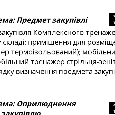
а: Предмет закупівлі
п
акупівля Комплексного тренажер
у складі: приміщення для розміщ
ер термоізольований); мобільни
мобільний тренажер стрільця-зені
орядку визначення предмета заку
ма: Оприлюднення
п
 закупівлю