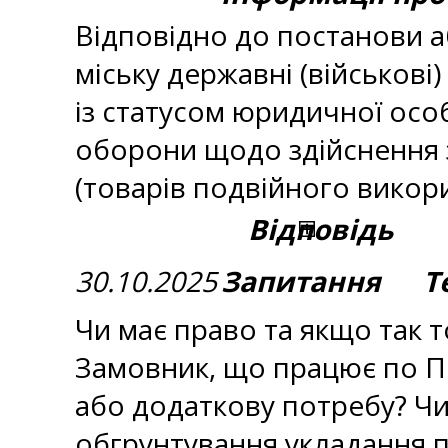
Відповідно до постанови а
міську державні (військові
із статусом юридичної осо
оборони щодо здійснення з
(товарів подвійного вико
Відповідь
30.10.2025
Запитання Те
Чи має право та якщо так 
Замовник, що працює по П
або додаткову потребу? Ч
обгрунтування укладання 