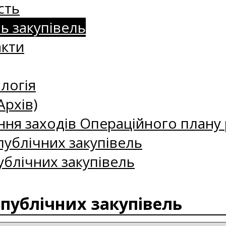
сть
нь закупівель
акти
логія
Архів)
ння заходів Операційного плану р
ублічних закупівель
ублічних закупівель
 публічних закупівель