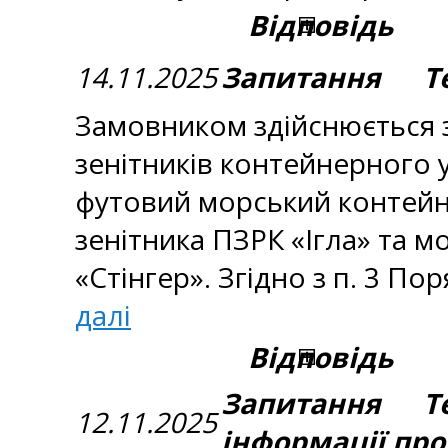
Відповідь
14.11.2025
Запитання Тем
Замовником здійснюється з
зенітників контейнерного 
футовий морський контейн
зенітника ПЗРК «Ігла» та 
«Стінгер». Згідно з п. 3 П
далі
Відповідь
Запитання Те
12.11.2025
інформації про