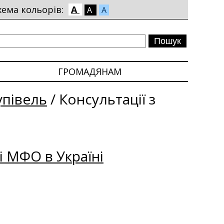
хема кольорів:
A
A
A
ГРОМАДЯНАМ
упівель
/
Консультації з
і МФО в Україні