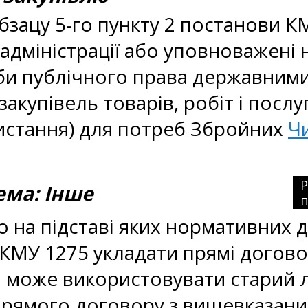
бзацу 5-го пункту 2 постанови К
) адміністрації або уповноважені
би публічного права державними
акупівель товарів, робіт і пос
ристання) для потреб Збройних
Чи
ма: Інше
п
то на підставі яких нормативних
КМУ 1275 укладати прямі догово
и може використовувати старий 
прямого договору з вищевказани