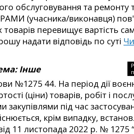
ного обслуговування та ремонту 
РАМИ (учасника/виконавця) пов'
х товарів перевищує вартість са
прошу надати відповідь по суті
Чи
ма: Інше
п
ови №1275 44. На період дії воє
тості (ціни) товарів, робіт і по
 закупівлями під час застосува
ійснюється, крім випадку, встан
 від 11 листопада 2022 р. № 1275