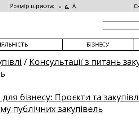
Розмір шрифта:
A
С
A
A
ІЯЛЬНІСТЬ
БІЗНЕСУ
упівлі
/
Консультації з питань зак
ль
для бізнесу: Проєкти та закупівл
му публічних закупівель