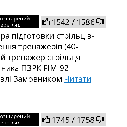
Розширений
1542 / 1586
ерегляд
а підготовки стрільців-
ення тренажерів (40-
й тренажер стрільця-
тника ПЗРК FIM-92
півлі Замовником
Читати
Розширений
1745 / 1758
ерегляд