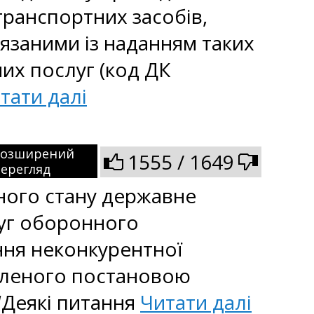
транспортних засобів,
язаними із наданням таких
мих послуг (код ДК
тати далі
Розширений
1555 / 1649
ерегляд
нного стану державне
слуг оборонного
ння неконкурентної
овленого постановою
 “Деякі питання
Читати далі