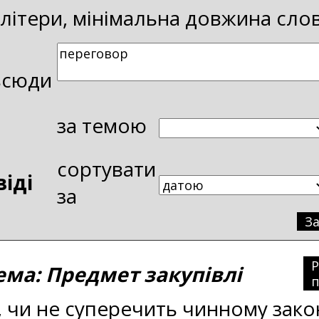
і літери, мінімальна довжина сло
всюди
за темою
сортувати
віді
за
З
а: Предмет закупівлі
п
, чи не суперечить чинному зак