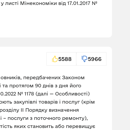
у листі Мінекономіки від 17.01.2017 №
5588
5966
амовників, передбачених Законом
 та протягом 90 днів з дня його
0.2022 № 1178 (далі — Особливості)
ють закупівлі товарів і послуг (крім
 розділу II Порядку визначення
і – послуги з поточного ремонту),
ртість яких становить або перевищує