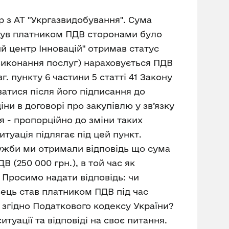
р з АТ "Укргазвидобування". Сума
 був платником ПДВ сторонами було
ий центр Інновацій" отримав статус
, виконання послуг) нараховується ПДВ
г. пункту 6 частини 5 статті 41 Закону
ватися після його підписання до
ни в договорі про закупівлю у зв’язку
я - пропорційно до зміни таких
туація підлягає під цей пункт.
ужби ми отримали відповідь що сума
 (250 000 грн.), в той час як
. Просимо надати відповідь: чи
авець став платником ПДВ під час
 згідно Податкового кодексу України?
уації та відповіді на своє питання.