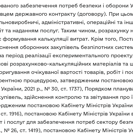
тованого забезпечення потреб безпеки і оборони У
вцем державного контракту (договору). При цьом
льновиробничі, адміністративні, операційні та інш
т та наданням послуг. Таким чином, розрахунку н
 формування калькуляції витрат. Крім того, Пос
нення оборонних закупівель безпілотних систем 
 на період реалізації експериментального проект
нові розрахунково-калькуляційних матеріалів та 
игування очікуваної вартості товарів, робіт і п
урентною процедурою, затвердженим постановою Ка
 України, 2021 р., № 30, ст. 1737), Порядком план
упівель, здійснення контролю та звітування про 
ердженим постановою Кабінету Міністрів України 
 ст. 1916), постановою Кабінету Міністрів України 
іт і послуг для забезпечення потреб сектору безп
, № 26, ст. 1419), постановою Кабінету Міністрів У