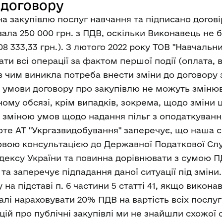
 договору
на закупівлю послуг навчання та підписано догові
ала 250 000 грн. з ПДВ, оскільки Виконавець не
8 333,33 грн.). З лютого 2022 року ТОВ "Навчальн
 дати всі операції за фактом першої події (оплата
 з чим виникла потреба внести зміни до договору з
ні умови договору про закупівлю не можуть зміню
му обсязі, крім випадків, зокрема, щодо зміни ці
бо зміною умов щодо надання пільг з оподаткуванн
оте АТ "Укргазвидобування" заперечує, що наша си
овою консультацією до Державної Податкової Сл
дексу України та повинна дорівнювати з сумою ПДВ
 та заперечує підпадання даної ситуації під зміни
на підставі п. 6 частини 5 статті 41, якщо викон
алі нараховувати 20% ПДВ на вартість всіх послуг
 про публічні закупівлі ми не знайшли схожої сит