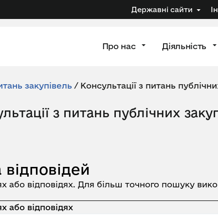
Державні сайти
І
Про нас
Діяльність
итань закупівель
/
Консультації з питань публічни
льтації з питань публічних заку
 відповідей
ях або відповідях. Для більш точного пошуку вик
х або відповідях