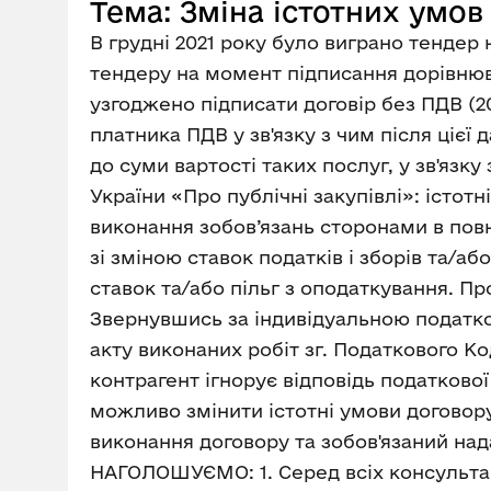
Тема: Зміна істотних умов
В грудні 2021 року було виграно тендер 
тендеру на момент підписання дорівнюв
узгоджено підписати договір без ПДВ (20
платника ПДВ у зв'язку з чим після цієї
до суми вартості таких послуг, у зв'язку
України «Про публічні закупівлі»: істот
виконання зобов’язань сторонами в повно
зі зміною ставок податків і зборів та/а
ставок та/або пільг з оподаткування. Пр
Звернувшись за індивідуальною податк
акту виконаних робіт зг. Податкового Ко
контрагент ігнорує відповідь податкової
можливо змінити істотні умови договору 
виконання договору та зобов'язаний над
НАГОЛОШУЄМО: 1. Серед всіх консультацій