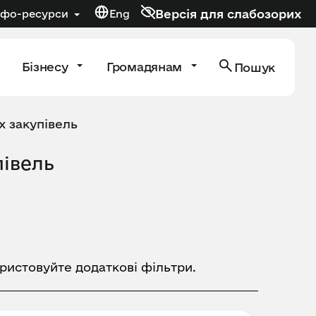
Версія для слабозорих
нфо-ресурси
Eng
Бізнесу
Громадянам
Пошук
х закупівель
півель
ористовуйте додаткові фільтри.