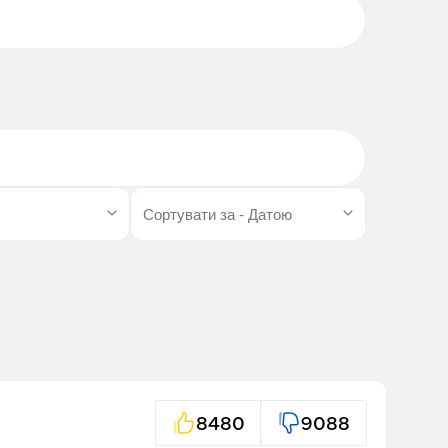
8480
9088