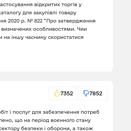
застосування відкритих торгів у
талогу для закупівлі товару
сня 2020 р. № 822 “Про затвердження
 визначених особливостями. Чии
и на іншу часнину скористатися
7352
7852
обіт і послуг для забезпечення потреб
влено, що на період воєнного стану
сектору безпеки і оборони, а також