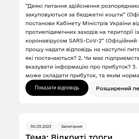
“Деякі питання здійснення розпорядник
закуповуються за бюджетні кошти” (Офіці
постанови Кабінету Міністрів України в
протиепідемічних заходів на території 
коронавірусом SARS-CoV-2” (Офіційний віс
прошу надати відповідь на наступні пит
які постачаються? 2. Чи має підприємст
вказувати інформацію про прибуток? 3. 
може складати прибуток, та яким норм
Показати відповідь
Розширений п
30.03.2023
Запитання
Тема: Відкриті торги