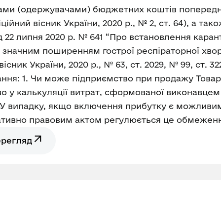
ами (одержувачами) бюджетних коштів попередньої
йний вісник України, 2020 р., № 2, ст. 64), а так
ід 22 липня 2020 р. № 641 “Про встановлення кар
із значним поширенням гострої респіраторної хво
ник України, 2020 р., № 63, ст. 2029, № 99, ст. 3
ання: 1. Чи може підприємство при продажу Товар
во у калькуляції витрат, сформованої виконавце
У випадку, якщо включення прибутку є можливим,
ативно правовим актом регулюється це обмежен
ерегляд