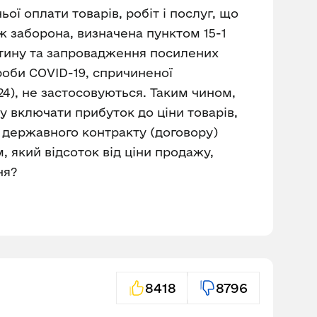
 оплати товарів, робіт і послуг, що
ож заборона, визначена пунктом 15-1
антину та запровадження посилених
роби COVID-19, спричиненої
224), не застосовуються. Таким чином,
у включати прибуток до ціни товарів,
м державного контракту (договору)
 який відсоток від ціни продажу,
ня?
8418
8796