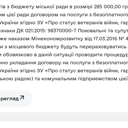
в з бюджету міської ради в розмірі 285 000,00 г
 цієї ради договором на послуги з безоплатног
раїни згідно ЗУ «Про статус ветеранів війни, гара
ознаки ДК 021:2015: 98370000-7 Поховальні та супу
же наказом Мінекономрозвитку від 17.03.2016 № 4
ти з місцевого бюджету будуть перераховуватис
чи обовязково в даній ситуації проводити процеду
винно укладання договору на послуги з безоплатн
раїни згідно ЗУ «Про статус ветеранів війни, гара
ською радою) та комунальним підприємством цієї
ерегляд