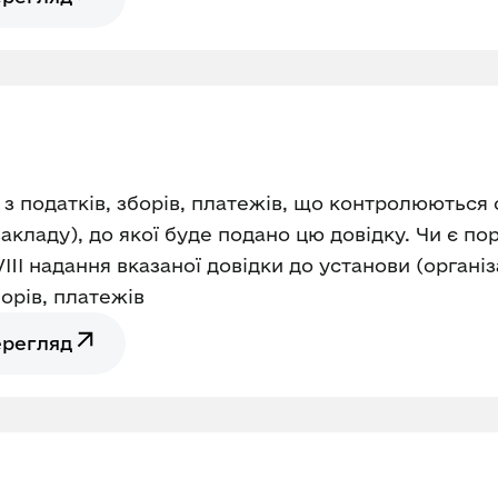
і з податків, зборів, платежів, що контролюються 
 закладу), до якої буде подано цю довідку. Чи є 
-VIII надання вказаної довідки до установи (організ
борів, платежів
ерегляд