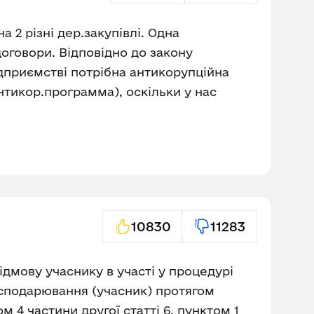
 2 різні дер.закупівлі. Одна
 договори. Відповідно до закону
підприємстві потрібна антикорупційна
нтикор.программа), оскільки у нас
10830
11283
ідмову учаснику в участі у процедурі
господарювання (учасник) протягом
 4 частини другої статті 6, пунктом 1