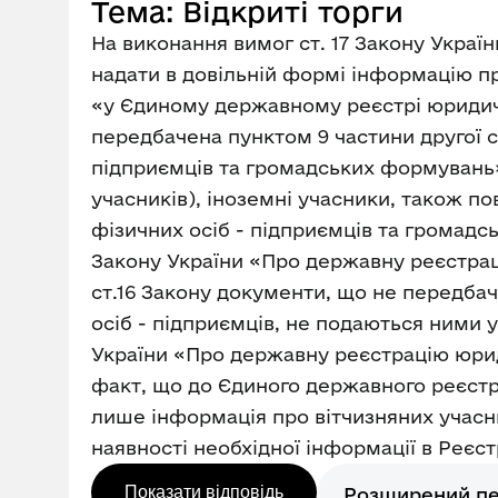
Тема: Відкриті торги
На виконання вимог ст. 17 Закону Україн
надати в довільній формі інформацію про в
«у Єдиному державному реєстрі юридичн
передбачена пунктом 9 частини другої с
підприємців та громадських формувань».
учасників), іноземні учасники, також 
фізичних осіб - підприємців та громадс
Закону України «Про державну реєстрац
ст.16 Закону документи, що не передбач
осіб - підприємців, не подаються ними 
України «Про державну реєстрацію юрид
факт, що до Єдиного державного реєстр
лише інформація про вітчизняних учасн
наявності необхідної інформації в Реєс
Показати відповідь
Розширений п