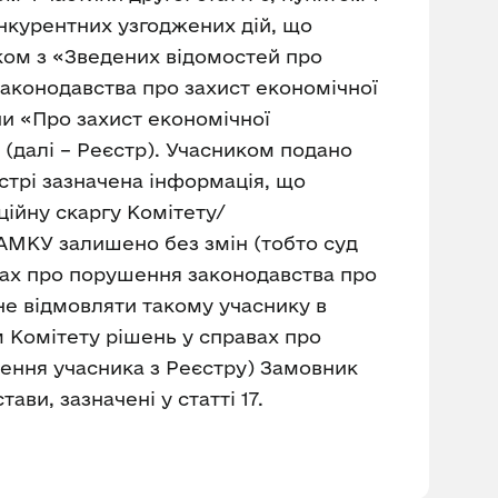
конкурентних узгоджених дій, що
ком з «Зведених відомостей про
аконодавства про захист економічної
їни «Про захист економічної
 (далі – Реєстр). Учасником подано
єстрі зазначена інформація, що
ійну скаргу Комітету/
 АМКУ залишено без змін (тобто суд
вах про порушення законодавства про
не відмовляти такому учаснику в
м Комітету рішень у справах про
ення учасника з Реєстру) Замовник
ави, зазначені у статті 17.