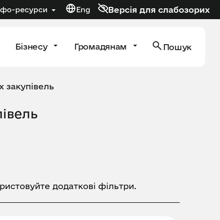
Версія для слабозорих
нфо-ресурси
Eng
Бізнесу
Громадянам
Пошук
х закупівель
півель
ористовуйте додаткові фільтри.