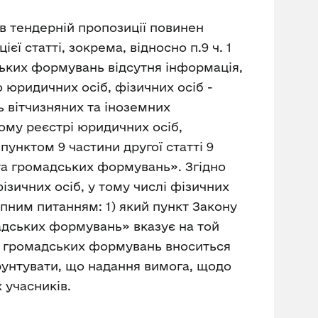
к в тендерній пропозиції повинен
єї статті, зокрема, відносно п.9 ч. 1
ських формувань відсутня інформація,
 юридичних осіб, фізичних осіб -
ь вітчизняних та іноземних
ому реєстрі юридичних осіб,
унктом 9 частини другої статті 9
та громадських формувань». Згідно
ізичних осіб, у тому числі фізичних
упним питанням: 1) який пункт Закону
адських формувань» вказує на той
та громадських формувань вноситься
рунтувати, що надання вимога, щодо
 учасників.