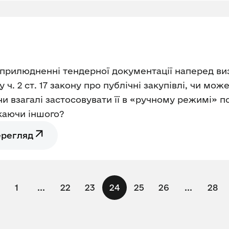
оприлюдненні тендерної документації наперед ви
у ч. 2 ст. 17 закону про публічні закупівлі, чи мо
чи взагалі застосовувати її в «ручному режимі»
каючи іншого?
ерегляд
1
...
22
23
24
25
26
...
28