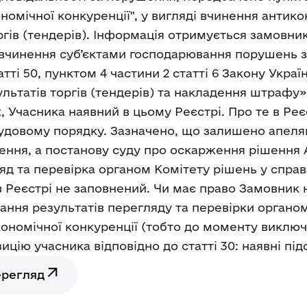
ономічної конкуренції", у вигляді вчинення анти
ргів (тендерів). Інформація отримується замовни
 вчинення суб’єктами господарювання порушень з
тті 50, пунктом 4 частини 2 статті 6 Закону Укра
ультатів торгів (тендерів) та накладення штрафу»
х, Учасника наявний в цьому Реєстрі. Про те в Ре
удовому порядку. Зазначено, що залишено апеляц
лення, а постанову суду про оскарження рішення
яд та перевірка органом Комітету рішень у спра
в Реєстрі не заповнений. Чи має право Замовник 
имання результатів перегляду та перевірки органо
ономічної конкуренції (тобто до моменту виключ
ію учасника відповідно до статті 30: наявні підст
ерегляд