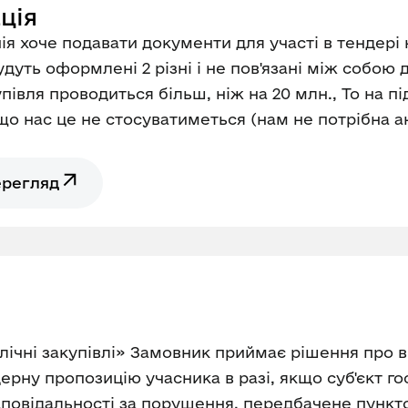
ція
я хоче подавати документи для участі в тендері на
 Будуть оформлені 2 різні і не пов'язані між собою
упівля проводиться більш, ніж на 20 млн., То на 
о нас це не стосуватиметься (нам не потрібна а
ерегляд
блічні закупівлі» Замовник приймає рішення про в
ндерну пропозицію учасника в разі, якщо суб'єкт 
дповідальності за порушення, передбачене пунктом