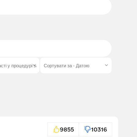
9855
10316