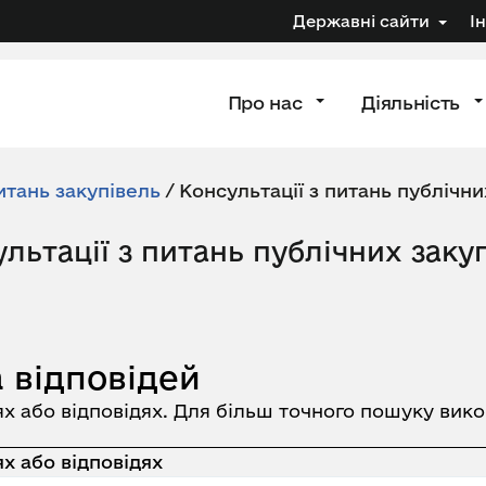
Державні сайти
І
Про нас
Діяльність
итань закупівель
/
Консультації з питань публічни
льтації з питань публічних заку
 відповідей
ях або відповідях. Для більш точного пошуку вик
х або відповідях