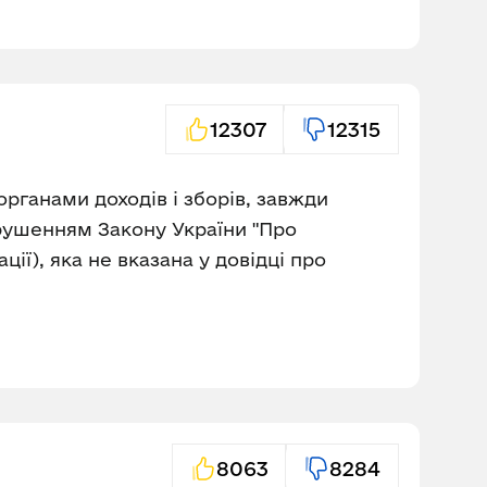
12307
12315
органами доходів і зборів, завжди
порушенням Закону України "Про
ації), яка не вказана у довідці про
8063
8284