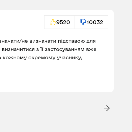
9520
10032
значати/не визначати підставою для
же визначитися з її застосуванням вже
 по кожному окремому учаснику,