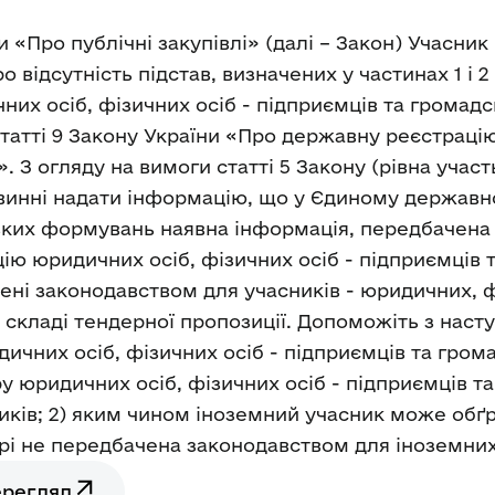
и «Про публічні закупівлі» (далі – Закон) Учасни
ідсутність підстав, визначених у частинах 1 і 2 ці
их осіб, фізичних осіб - підприємців та громад
татті 9 Закону України «Про державну реєстрацію
 З огляду на вимоги статті 5 Закону (рівна участ
повинні надати інформацію, що у Єдиному державн
ьких формувань наявна інформація, передбачена п
ію юридичних осіб, фізичних осіб - підприємців 
ені законодавством для учасників - юридичних, ф
у складі тендерної пропозиції. Допоможіть з наст
ичних осіб, фізичних осіб - підприємців та гром
у юридичних осіб, фізичних осіб - підприємців 
иків; 2) яким чином іноземний учасник може обґ
трі не передбачена законодавством для іноземних
ерегляд