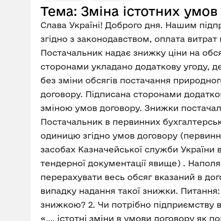
Тема: Зміна істотних умов
Слава Україні! Доброго дня. Нашим під
згідно з законодавством, оплата витрат
Постачальник надає знижку ціни на обсяг
сторонами укладано додаткову угоду, де з
без зміни обсягів постачання природного
договору. Підписана сторонами додатков
зміною умов договору. Знижки постачаль
Постачальник в первинних бухгалтерськи
одиницю згідно умов договору (первинну
засобах Казначейської служби України 
тендерної документації явище) . Наполяг
перерахувати весь обсяг вказаний в дог
випадку надання такої знижки. Питанн
знижкою? 2. Чи потрібно підприємству 
«…. істотні зміни в умови договору як п