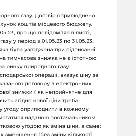
родного газу. Договір оприлюднено
ахунок коштів місцевого бюджету.
05.23, про що повідомляє в листі,
зу у період з 01.05.23 по 31.05.23.
, яка була узгоджена при підписанні
ана тимчасова знижка не є істотною
на ринку природного газу.
одарської операції, вказує ціну за
вказаного договору в електронних
вої знижки ( як неприйнятне для
ачить згідно нової ціни треба
ову угоду оприлюднити в кожному
ристатися наданою постачальником
ковою угодою як зміна ціни, а саме:
ік зменшення (без зміни кількості