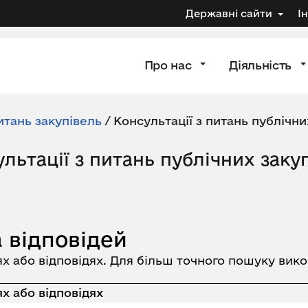
Державні сайти
І
Про нас
Діяльність
итань закупівель
/
Консультації з питань публічни
льтації з питань публічних заку
 відповідей
ях або відповідях. Для більш точного пошуку вик
х або відповідях