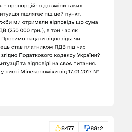
я - пропорційно до зміни таких
туація підлягає під цей пункт.
ужби ми отримали відповідь що сума
 (250 000 грн.), в той час як
. Просимо надати відповідь: чи
авець став платником ПДВ під час
 згідно Податкового кодексу України?
уації та відповіді на своє питання.
у листі Мінекономіки від 17.01.2017 №
8477
8812