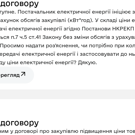
 договору
ступне. Постачальник електричної енергії ініціює
 рахунок обсягів закупівлі (кВт*год). У складі цін
чi електричної енергiї згідно Постанови НКРЕКП в
я п.7 ч.5 ст.41 Закону без зміни обсягів з ураху
 Просимо надати роз'яснення, чи потрібно при ко
ередачi електричної енергiї і застосовувати до н
ду ціни електричної енергії? Дякую.
ерегляд
 договору
ним у договорі про закупівлю підвищення ціни то