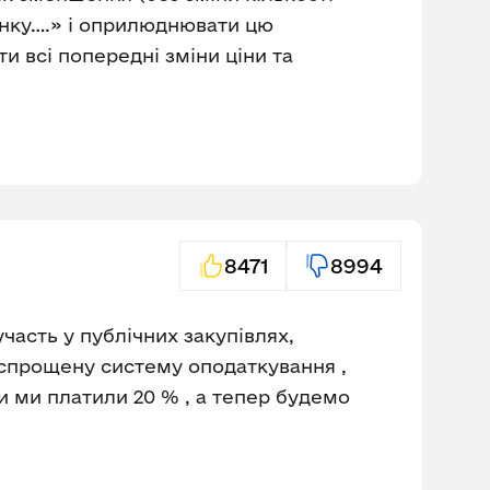
 ринку….» і оприлюднювати цю
и всі попередні зміни ціни та
8471
8994
асть у публічних закупівлях,
а спрощену систему оподаткування ,
и ми платили 20 % , а тепер будемо