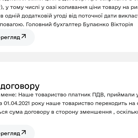
луг), у тому числі у оазі коливання ціни товару на
 одній додатковій угоді від поточної дати викласт
овагою. Головний бухгалтер Булаєнко Вікторія
ерегляд
 договору
мене: Наше товариство платник ПДВ, приймали уч
з 01.04.2021 року наше товариство переходить н
ься сума договору в сторону зменшення , оскільк
ерегляд