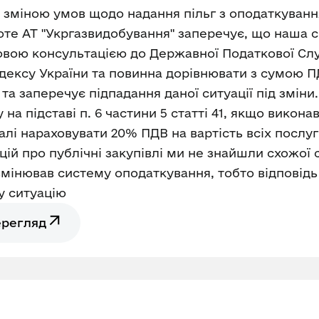
бо зміною умов щодо надання пільг з оподаткуванн
оте АТ "Укргазвидобування" заперечує, що наша си
овою консультацією до Державної Податкової Сл
дексу України та повинна дорівнювати з сумою ПДВ
 та заперечує підпадання даної ситуації під зміни
на підставі п. 6 частини 5 статті 41, якщо викон
алі нараховувати 20% ПДВ на вартість всіх послуг
 про публічні закупівлі ми не знайшли схожої сит
змінював систему оподаткування, тобто відповідь 
у ситуацію
ерегляд