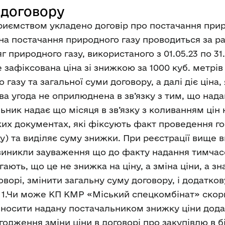
 договору
приємством укладено договір про постачання при
 на постачання природного газу проводиться за р
 природного газу, використаного з 01.05.23 по 31.
афіксована ціна зі знижкою за 1000 куб. метрів га
 газу та загальної суми договору, а далі діє ціна
а угода не оприлюднена в зв’язку з тим, що над
ник надає що місяця в зв’язку з коливанням цін 
х документах, які фіксують факт проведення госп
) та виділяє суму знижки. При реєстрації вище 
виникли зауваження що до факту надання тимчасо
ають, що це не знижка на ціну, а зміна ціни, а зн
оворі, змінити загальну суму договору, і додатк
я: 1.Чи може КП КМР «Міський спецкомбінат» ско
вносити надану постачальником знижку ціни додат
огодження зміни ціни в договорі про закупівлю в б