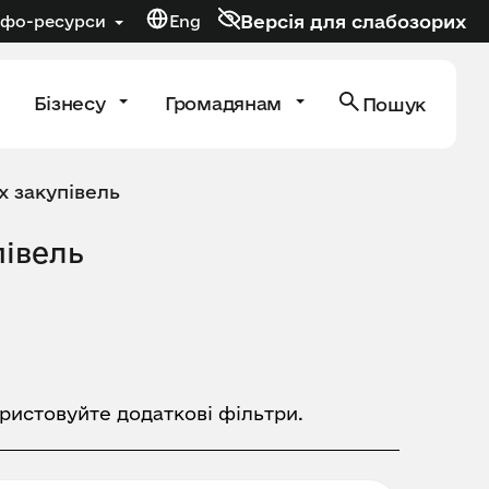
Версія для слабозорих
нфо-ресурси
Eng
Бізнесу
Громадянам
Пошук
х закупівель
півель
ористовуйте додаткові фільтри.