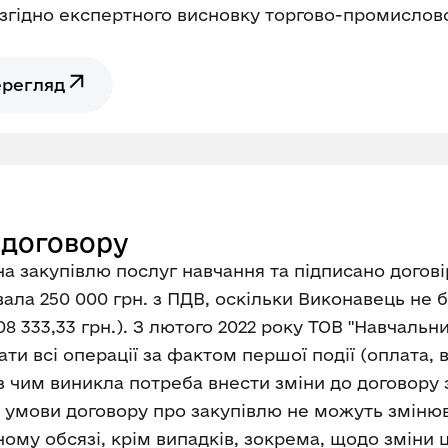
 згідно експертного висновку торгово-промислово
ерегляд
 договору
на закупівлю послуг навчання та підписано догові
ала 250 000 грн. з ПДВ, оскільки Виконавець не
8 333,33 грн.). З лютого 2022 року ТОВ "Навчальн
 дати всі операції за фактом першої події (оплата
 з чим виникла потреба внести зміни до договору з
ні умови договору про закупівлю не можуть зміню
му обсязі, крім випадків, зокрема, щодо зміни ці