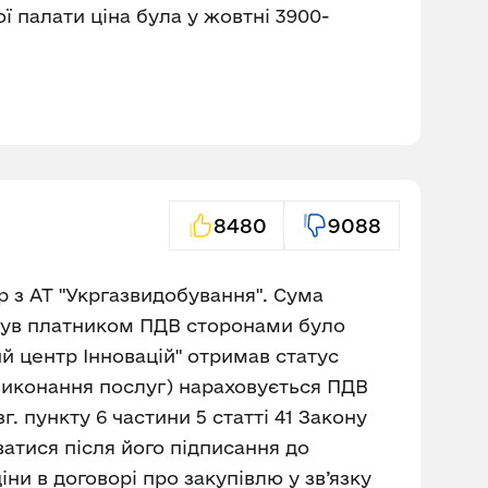
ї палати ціна була у жовтні 3900-
8480
9088
р з АТ "Укргазвидобування". Сума
 був платником ПДВ сторонами було
ий центр Інновацій" отримав статус
, виконання послуг) нараховується ПДВ
г. пункту 6 частини 5 статті 41 Закону
ватися після його підписання до
ни в договорі про закупівлю у зв’язку