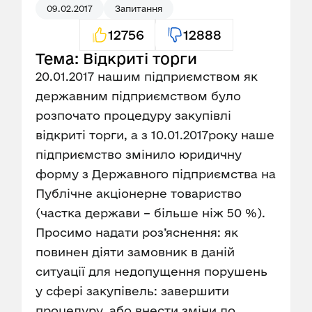
09.02.2017
Запитання
12756
12888
Тема: Відкриті торги
20.01.2017 нашим підприємством як
державним підприємством було
розпочато процедуру закупівлі
відкриті торги, а з 10.01.2017року наше
підприємство змінило юридичну
форму з Державного підприємства на
Публічне акціонерне товариство
(частка держави – більше ніж 50 %).
Просимо надати роз’яснення: як
повинен діяти замовник в даній
ситуації для недопущення порушень
у сфері закупівель: завершити
процедуру, або внести зміни до