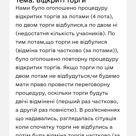
Тема: Відкриті торги
Нами було оголошено процедуру
відкритих торгів за лотами (4 лота),
по двом торги відбулися,а по двом ні
(недостатня кількість учасників). По
тим лотам,що торги не відбулися
(відміна торгів частково (за лотами)),
було оголошено повторну процедуру
відкритих торгів. Якщо торги по цім
двом лотам не відбудуться,чи будемо
мати право провести переговорну
процедуру, оскільки торги будуть
двічі відмінені (перший раз частково,
а другій раз повністю). В роз'ясненнях
що надавались, рзглядалась сітуація
коли спочатку торги не відбулись а
потім була відміна торгів частково (за