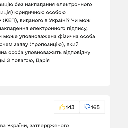
зицію без накладання електронного
озиція) юридичною особою
 (КЕП), виданого в Україні? Чи мож
накладення електронного підпису,
Чи може уповноважена фізична особа
ючем заяву (пропозицію), який
чна особа уповноважить відповідну
дь! З повагою, Дарія
143
165
тва України, затвердженого