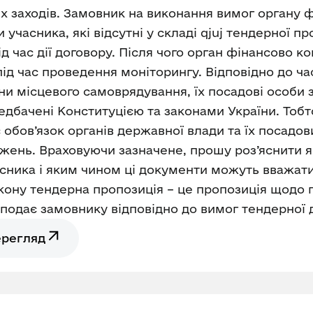
их заходів. Замовник на виконання вимог органу 
часника, які відсутні у складі qjuj тендерної пр
ід час дії договору. Після чого орган фінансово 
д час проведення моніторингу. Відповідно до част
и місцевого самоврядування, їх посадові особи зо
едбачені Конституцією та законами України. Тобт
обов’язок органів державної влади та їх посадо
важень. Враховуючи зазначене, прошу роз’яснити 
сника і яким чином ці документи можуть вважати
Закону тендерна пропозиція – це пропозиція щодо 
і подає замовнику відповідно до вимог тендерної 
ерегляд