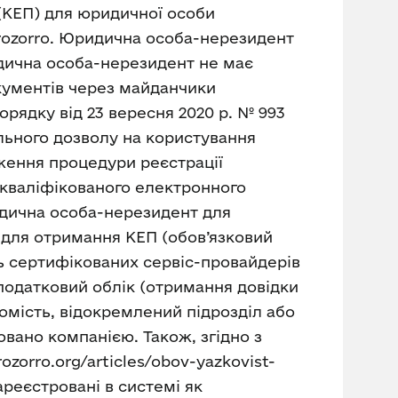
(КЕП) для юридичної особи
Prozorro. Юридична особа-нерезидент
идична особа-нерезидент не має
окументів через майданчики
рядку від 23 вересня 2020 р. № 993
льного дозволу на користування
дження процедури реєстрації
 кваліфікованого електронного
ридична особа-нерезидент для
 для отримання КЕП (обов’язковий
 сертифікованих сервіс-провайдерів
а податковий облік (отримання довідки
хомість, відокремлений підрозділ або
овано компанією. Також, згідно з
zorro.org/articles/obov-yazkovist-
ареєстровані в системі як