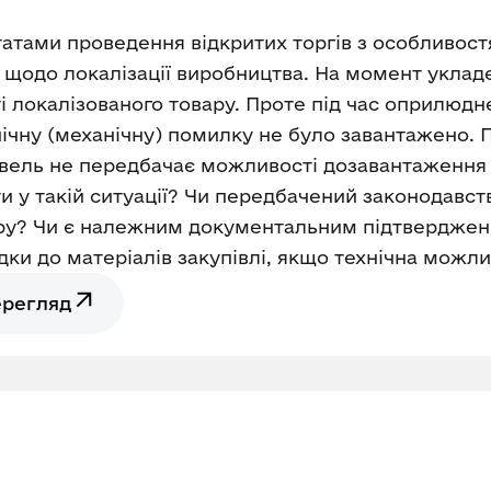
тами проведення відкритих торгів з особливост
и щодо локалізації виробництва. На момент уклад
і локалізованого товару. Проте під час оприлюдн
хнічну (механічну) помилку не було завантажено.
івель не передбачає можливості дозавантаження
и у такій ситуації? Чи передбачений законодавст
ру? Чи є належним документальним підтвердже
ки до матеріалів закупівлі, якщо технічна можли
ерегляд