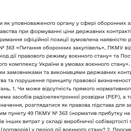
и як уповноваженого органу у сфері оборонних з
вства при формуванні ціни державних контрактів 
римання офіційної позиції зумовлена наявністю р
 363 «Питання оборонних закупівель», ПКМУ від 1
іод дії правового режиму воєнного стану» та Пост
 комплексу України в умовах воєнного стану». 
и замовниками та виконавцями державних контр
ва та порушення принципу правової визначеності
тань. 1. Чи може відсутність прямого нормативно
ема засобів радіоелектронної розвідки (РЕР), а 
значення, розглядатися як правова підстава для 
м пункту 49 ПКМУ № 363 (норматив прибутку на р
 інших витрат у складі виробничої собівартості пр
договорів) у період дії воєнного стану? 2. Прос