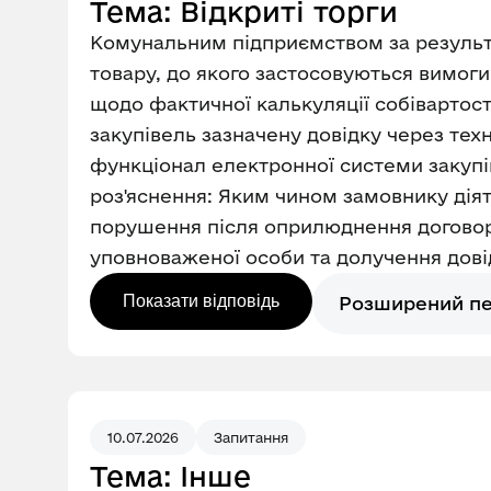
Тема: Відкриті торги
Комунальним підприємством за результа
товару, до якого застосовуються вимог
щодо фактичної калькуляції собівартост
закупівель зазначену довідку через те
функціонал електронної системи закуп
роз'яснення: Яким чином замовнику діят
порушення після оприлюднення догово
уповноваженої особи та долучення довід
Показати відповідь
Розширений п
10.07.2026
Запитання
Тема: Інше