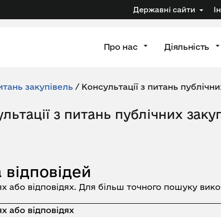
Державні сайти
І
Про нас
Діяльність
итань закупівель
/
Консультації з питань публічни
льтації з питань публічних заку
 відповідей
ях або відповідях. Для більш точного пошуку вик
х або відповідях