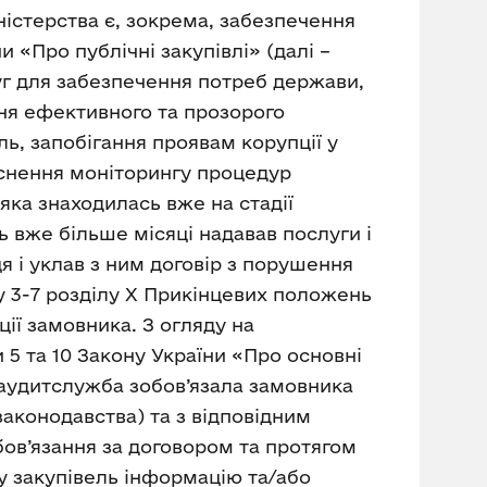
ністерства є, зокрема, забезпечення
 «Про публічні закупівлі» (далі –
луг для забезпечення потреб держави,
ння ефективного та прозорого
ь, запобігання проявам корупції у
йснення моніторингу процедур
яка знаходилась вже на стадії
 вже більше місяці надавав послуги і
 і уклав з ним договір з порушення
ту 3-7 розділу X Прикінцевих положень
ії замовника. З огляду на
5 та 10 Закону України «Про основні
жаудитслужба зобов’язала замовника
аконодавства) та з відповідним
бов’язання за договором та протягом
у закупівель інформацію та/або