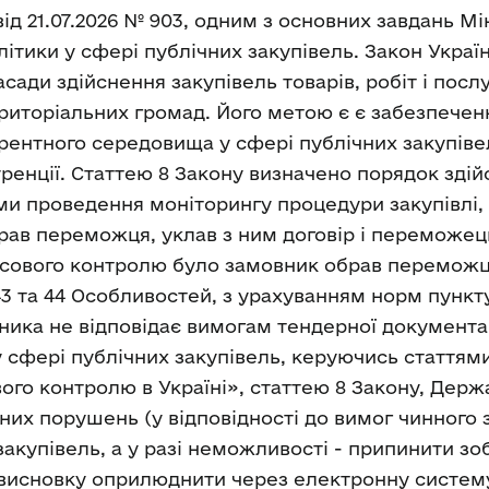
ід 21.07.2026 № 903, одним з основних завдань Мі
тики у сфері публічних закупівель. Закон України
асади здійснення закупівель товарів, робіт і пос
ериторіальних громад. Його метою є є забезпече
рентного середовища у сфері публічних закупівел
уренції. Статтею 8 Закону визначено порядок зді
ами проведення моніторингу процедури закупівлі, 
рав переможця, уклав з ним договір і переможець
нсового контролю було замовник обрав переможця
в 43 та 44 Особливостей, з урахуванням норм пунк
ника не відповідає вимогам тендерної документац
сфері публічних закупівель, керуючись статтями 
ого контролю в Україні», статтею 8 Закону, Дер
их порушень (у відповідності до вимог чинного з
купівель, а у разі неможливості - припинити зо
 висновку оприлюднити через електронну систем