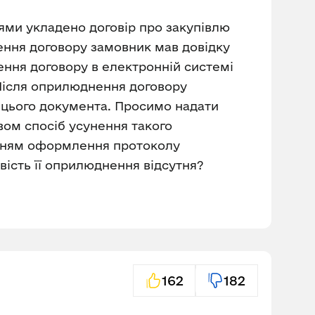
ями укладено договір про закупівлю
ення договору замовник мав довідку
ення договору в електронній системі
 Після оприлюднення договору
 цього документа. Просимо надати
вом спосіб усунення такого
нням оформлення протоколу
вість її оприлюднення відсутня?
162
182