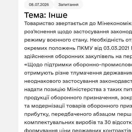
08.07.2026
Запитання
Тема: Інше
Товариство звертається до Мінекономік
роз’яснення щодо застосування законода
режиму воєнного стану. Необхідність от
окремих положень ПКМУ від 03.03.2021 №
здійснення оборонних закупівель на пер
«Щодо підтримки оборонно-промислового
отримують різне тлумачення державним
неоднакового застосування законодавст
надати позицію Міністерства з таких пи
продукції оборонного призначення, зокр
та модернізації товарів оборонного при
прибутку, передбаченого абзацом перши
комплектувальних виробів та 30 відсотків
формування ціни державних контрактів (