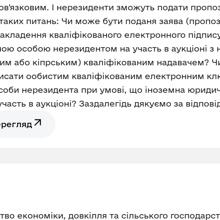
в'язковим. І нерезиденти зможуть подати пропо
з таких питань: Чи може бути поданя заява (проп
накладення кваліфікованого електронного підпису
ною особою нерезидентом на участь в аукціоні з 
ким або кіпрським) кваліфікованим надавачем? 
писати ообистим кваліфікованим електронним кл
 особи нерезидента при умові, що іноземна юриди
часть в аукціоні? Заздалегідь дякуємо за відпові
ерегляд
во економіки, довкілля та сільського господарс