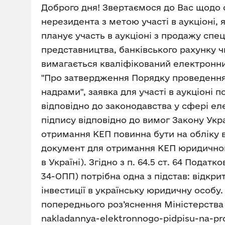
Доброго дня! Звертаємося до Вас щодо 
нерезидента з метою участі в аукціоні
планує участь в аукціоні з продажу сп
представництва, банківського рахунку ч
вимагається кваліфікований електронний
"Про затвердження Порядку проведення 
надрами", заявка для участі в аукціоні
відповідно до законодавства у сфері е
підпису відповідно до вимог Закону Укр
отримання КЕП повинна бути на обліку 
документ для отримання КЕП юридичною
в Україні). Згідно з п. 64.5 ст. 64 Пода
34-ОПП) потрібна одна з підстав: відкр
інвестиції в українську юридичну особу.
попереднього роз’яснення Міністерства ек
nakladannya-elektronnogo-pidpisu-na-prop