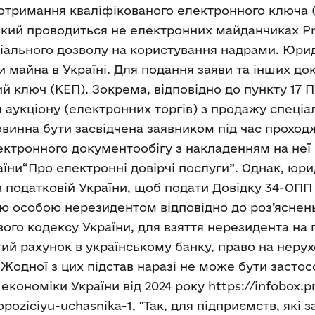
отримання кваліфікованого електронного ключа 
, який проводиться не електронних майданчиках 
еціального дозволу на користування надрами. Юр
и майна в Україні. Для подання заяви та інших д
 ключ (КЕП). Зокрема, відповідно до пункту 17 По
аукціону (електронних торгів) з продажу спеціа
 повинна бути засвідчена заявником під час прохо
лектронного документообігу з накладенням на неї
аїни“Про електронні довірчі послуги”. Однак, ю
в податковій України, щоб подати Довідку 34-ОПП
 особою нерезидентом відповідно до роз’яснень
ткового кодексу України, для взяття нерезидента н
итий рахунок в українському банку, право на неру
 Жодної з цих підстав наразі не може бути застос
ономіки України від 2024 року https://infobox.pro
oziciyu-uchasnika-1, "Так, для підприємств, які з