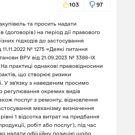
103
97
акупівель та просить надати
(договорів) на період дії правового
ізних підходів до застосування
1.11.2022 № 1275 «Деякі питання
анови ВРУ від 21.09.2023 № 3388-IX
На практиці однакові правовідносини
актів, що створює ризики
. У зв’язку з наведеним просимо
го регулювання окремих видів
також послуг з ремонту, відновлення
застосування механізму визначення
івні 1 відсотка витрат на придбання
одукції, робіт або послуг), під час
имо надати офіційну позицію щодо