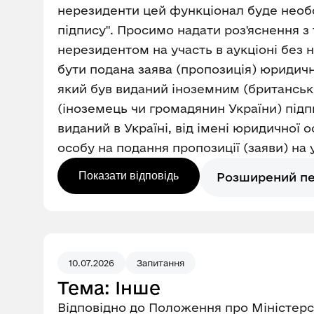
нерезиденти цей функціонал буде необо
підпису". Просимо надати роз'яснення 
нерезидентом на участь в аукціоні без 
бути подана заява (пропозиція) юридич
який був виданий іноземним (британсь
(іноземець чи громадянин України) під
виданий в Україні, від імені юридичної
особу на подання пропозиції (заяви) на у
Показати відповідь
Розширений п
10.07.2026
Запитання
Тема: Інше
Відповідно до Положення про Міністерст