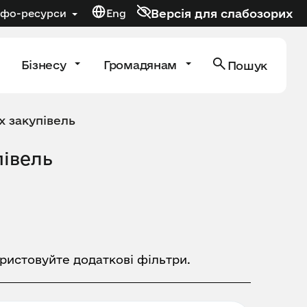
Версія для слабозорих
нфо-ресурси
Eng
Бізнесу
Громадянам
Пошук
х закупівель
півель
ористовуйте додаткові фільтри.