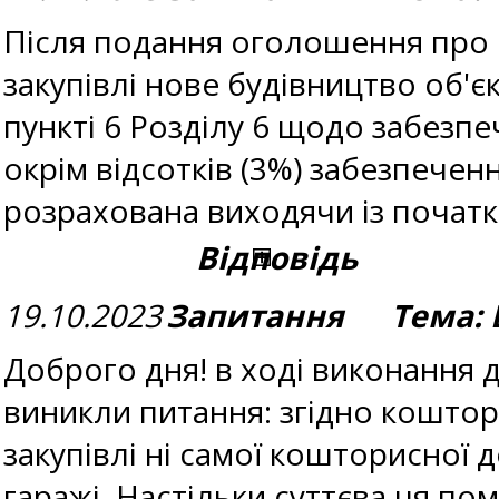
Після подання оголошення про 
закупівлі нове будівництво об'є
пункті 6 Розділу 6 щодо забезп
окрім відсотків (3%) забезпечен
розрахована виходячи із початк
Відповідь
19.10.2023
Запитання Тема: В
Доброго дня! в ході виконання 
виникли питання: згідно коштори
закупівлі ні самої кошторисної 
гаражі. Настільки суттєва ця по