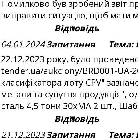
Помилково був зробений звіт п
виправити ситуацію, щоб мати 
Відповідь
04.01.2024
Запитання Тема: П
22.12.2023 року, було проведено
tender.ua/aukciony/BRD001-UA-2
класифікатора лоту CPV" зазнач
метали та супутня продукція", о
сталь 4,5 тони 30хМА 2 шт., Ша
Відповідь
21.12.2023
Запитання Тема: В