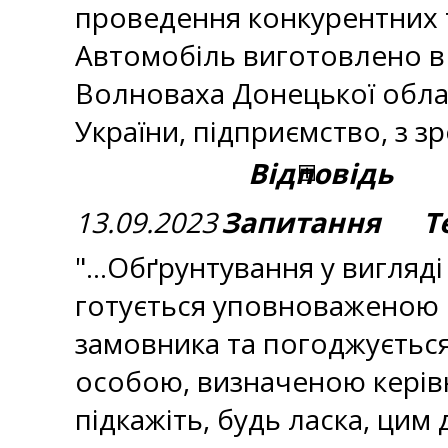
проведення конкурентних т
Автомобіль виготовлено в 
Волноваха Донецької облас
України, підприємство, з 
Відповідь
13.09.2023
Запитання Тем
"...Обґрунтування у вигля
готується уповноваженою
замовника та погоджується
особою, визначеною керівник
підкажіть, будь ласка, ци