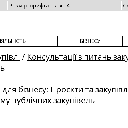
Розмір шрифта:
A
С
A
A
ІЯЛЬНІСТЬ
БІЗНЕСУ
упівлі
/
Консультації з питань зак
ль
для бізнесу: Проєкти та закупівл
му публічних закупівель