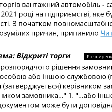
оргів вантажний автомобіль - са
2021 році на підприємстві, яке 
ті. З початком повномасштабної 
зрозумілих причин, припинило
Чит
а: Відкриті торги
Розширени
ді розпорядчого рішення замовни
 особою або іншою службовою 
 (затверджується) керівником з
ом замовника..." 1. "...або іншо
м документом може бути доповідна