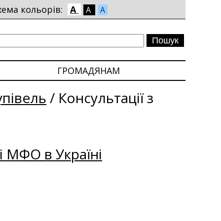
хема кольорів:
A
A
A
ГРОМАДЯНАМ
упівель
/
Консультації з
і МФО в Україні