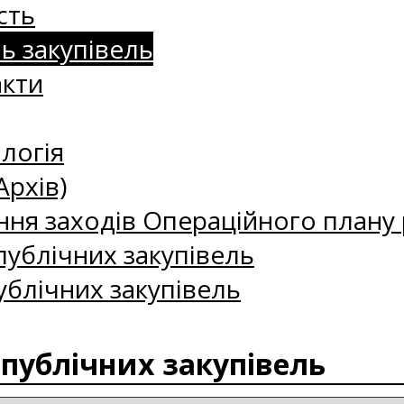
сть
нь закупівель
акти
логія
Архів)
ння заходів Операційного плану р
ублічних закупівель
ублічних закупівель
 публічних закупівель