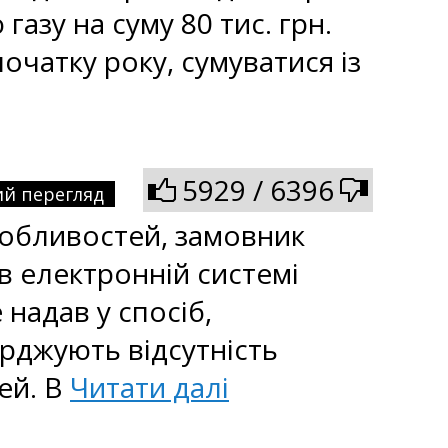
азу на суму 80 тис. грн.
початку року, сумуватися із
5929 / 6396
й перегляд
Особливостей, замовник
в електронній системі
 надав у спосіб,
ерджують відсутність
тей. В
Читати далі