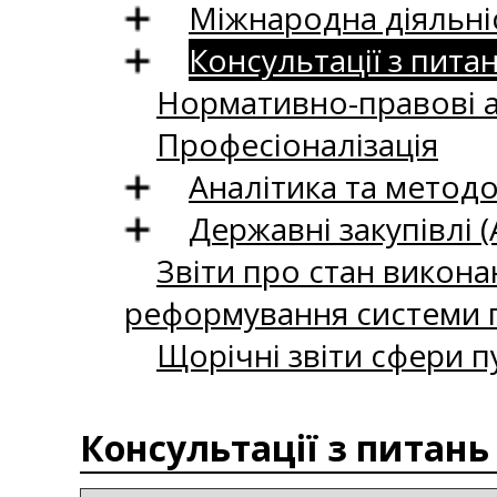
Міжнародна діяльні
Консультації з пита
Нормативно-правові 
Професіоналізація
Аналітика та методо
Державні закупівлі (
Звіти про стан викона
реформування системи п
Щорічні звіти сфери п
Консультації з питань