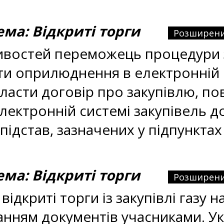
а: Відкриті торги
Розширени
ивостей переможець процедури за
ти оприлюднення в електронній 
ласти договір про закупівлю, п
ектронній системі закупівель д
ідстав, зазначених у підпунктах 3
а: Відкриті торги
Розширени
ідкриті торги із закупівлі газу н
оданням документів учасниками. У