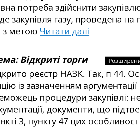
на потреба здійснити закупівлю г
де закупівля газу, проведена на 
ку з метою
Читати далі
а: Відкриті торги
Розширени
дкрито реєстр НАЗК. Так, п 44. 
цію із зазначенням аргументації 
реможець процедури закупівлі: не
кументації, документи, що підтв
ункті 3, пункту 47 цих особливос