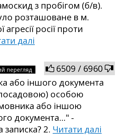
москид з пробігом (б/в).
було розташоване в м.
агресії росії проти
ати далі
6509 / 6960
й перегляд
ка або іншого документа
(посадовою) особою
амовника або іншою
го документа..." -
 записка? 2.
Читати далі