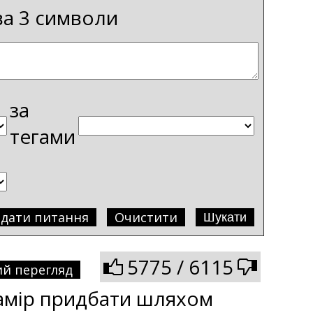
ва 3 символи
за
тегами
адати питання
Очистити
5775 / 6115
й перегляд
намір придбати шляхом