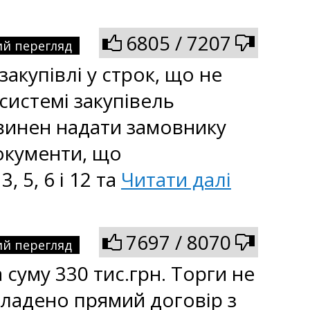
6805 / 7207
й перегляд
купівлі у строк, що не
системі закупівель
овинен надати замовнику
окументи, що
, 5, 6 і 12 та
Читати далі
7697 / 8070
й перегляд
а суму 330 тис.грн. Торги не
кладено прямий договір з