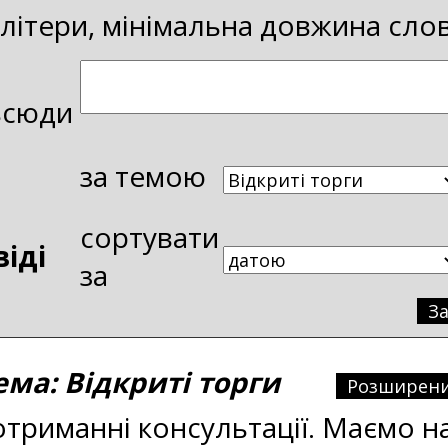
і літери, мінімальна довжина сло
всюди
за темою
сортувати
віді
за
З
а: Відкриті торги
Розширени
отриманні консультації. Маємо 