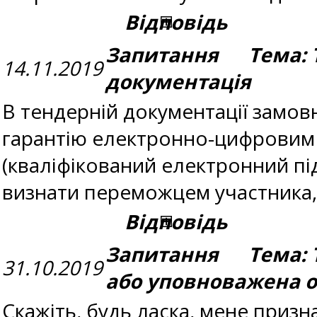
Відповідь
Запитання Тема: 
14.11.2019
документація
В тендерній документації замов
гарантію електронно-цифровим 
(кваліфікований електронний пі
визнати переможцем участника, 
Відповідь
Запитання Тема: Т
31.10.2019
або уповноважена о
​Скажіть, будь ласка, мене при