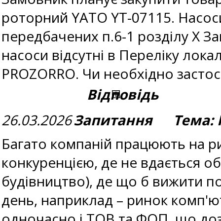
роторний YATO YT-07115. Насоси
передбачених п.6-1 розділу Х Зак
насоси відсутні в Переліку лока
PROZORRO. Чи необхідно застос
Відповідь
26.03.2026
Запитання Тема: 
Багато компаній працюють на ри
конкуренцією, де не вдається о
будівництво), де що б вижити по
день, наприклад – ринок комп'ю
одночасно і ТОВ та ФОП, що доз