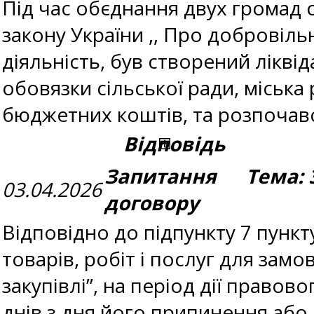
Під час обєднання двух громад сі
закону України ,, Про добровіль
діяльність, був створений лікві
обовязки сільської ради, міськ
бюджетних коштів, та розпочався
Відповідь
Запитання Тема: З
03.04.2026
договору
Відповідно до підпункту 7 пунк
товарів, робіт і послуг для зам
закупівлі”, на період дії правов
днів з дня його припинення або