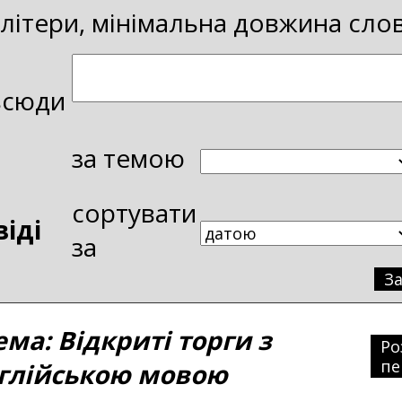
і літери, мінімальна довжина сло
всюди
за темою
сортувати
віді
за
З
а: Відкриті торги з
Ро
пе
нглійською мовою