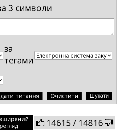
ва 3 символи
за
тегами
адати питання
Очистити
зширений
14615 / 14816
регляд