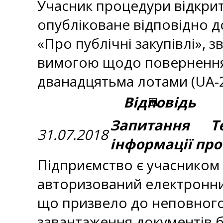
Учасник процедури відкрит
опубліковане відповідно д
«Про публічні закупівлі»,
вимогою щодо повернення й
дванадцятьма лотами (UA-2
Відповідь
Запитання Те
31.07.2018
інформації про
Підприємство є учасником 
авторизований електронний
що призвело до неповного
завантаження документів б