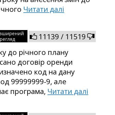
нічного
Читати далі
зширений
11139 / 11519
регляд
ку до річного плану
сано договір оренди
визначено код на дану
код 99999999-9, але
має програма,
Читати далі