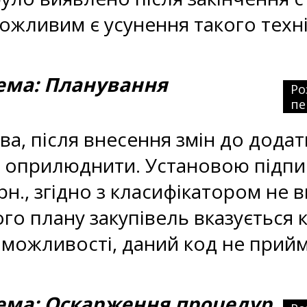
можливим є усунення такого тех
ма: Планування
Ро
пе
а, після внесення змін до додат
о оприлюднити. Установою підпи
грн., згідно з класифікатором не 
ого плану закупівель вказується 
 можливості, даний код не прий
ма: Оскарження процедур