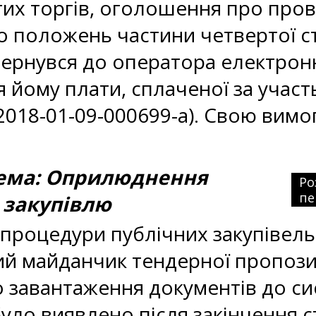
их торгів, оголошення про пров
о положень частини четвертої ст
 звернувся до оператора електро
ому плати, сплаченої за участь у
018-01-09-000699-a). Свою вимо
ма: Оприлюднення
Ро
пе
 закупівлю
процедури публічних закупівель
 майданчик тендерної пропозиці
 завантаження документів до си
уло виявлено після закінчення с