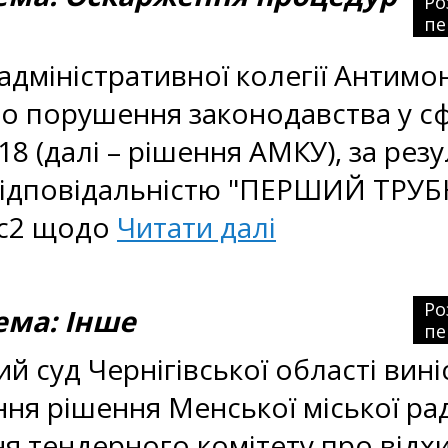
Ро
пе
адміністративної колегії Антим
про порушення законодавства у сф
018 (далі – рішення АМКУ), за ре
ідповідальністю "ПЕРШИЙ ТРУБН
.c2 щодо
Читати далі
Ро
ма: Інше
пе
й суд Чернігівської області вин
нання рішення Менської міської
ння тендерного комітету про від