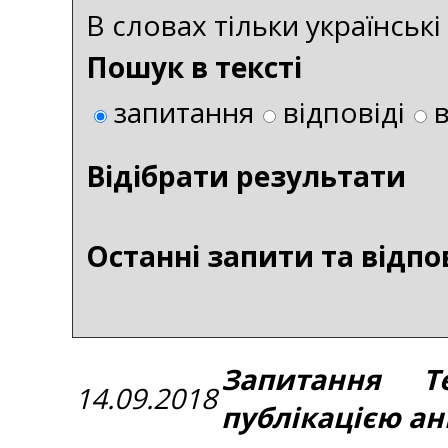
В словах тільки українськ
Пошук в тексті
запитання
відповіді
Bідібрати результати
Останні запити та відпо
Запитання Тем
14.09.2018
публікацією а