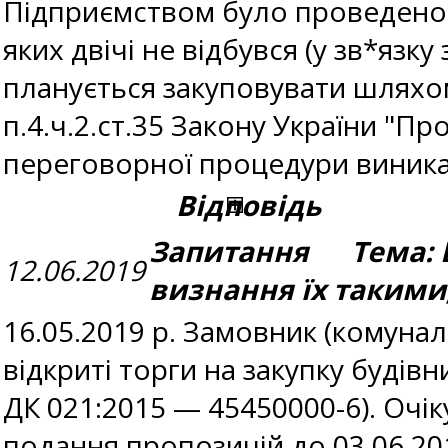
Підприємством було проведено дв
яких двічі не відбувся (у зв*язку
планується закуповувати шляхо
п.4.ч.2.ст.35 Закону України "Про
переговорної процедури виникаю
Відповідь
Запитання Тема: Ві
12.06.2019
визнання їх такими
16.05.2019 р. Замовник (комуна
відкриті торги на закупку будів
ДК 021:2015 — 45450000-6). Очіку
подання пропозицій до 03.06.201