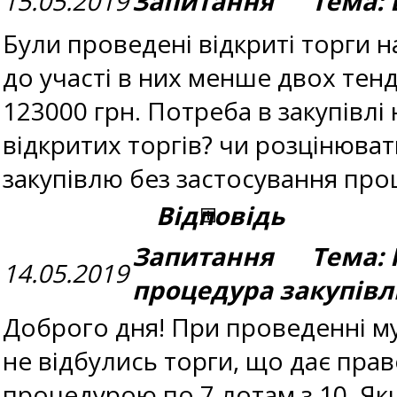
15.05.2019
Запитання Тема: В
Були проведені відкриті торги н
до участі в них менше двох тен
123000 грн. Потреба в закупівл
відкритих торгів? чи розцінюват
закупівлю без застосування про
Відповідь
Запитання Тема: 
14.05.2019
процедура закупівл
Доброго дня! При проведенні мул
не відбулись торги, що дає пра
процедурою по 7 лотам з 10. Як