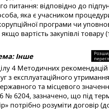
го питання: відповідно до підпун
оба, яка є учасником процедури 
икорупційної програми чи уповнов
якщо вартість закупівлі товару (
Розши
ма: Інше
перег
озділу 4 Методичних рекомендац
луг з експлуатаційного утриманн
державного та місцевого значенн
6 № 6204, зазначено, що під тер
ір» потрібно розуміти договір (