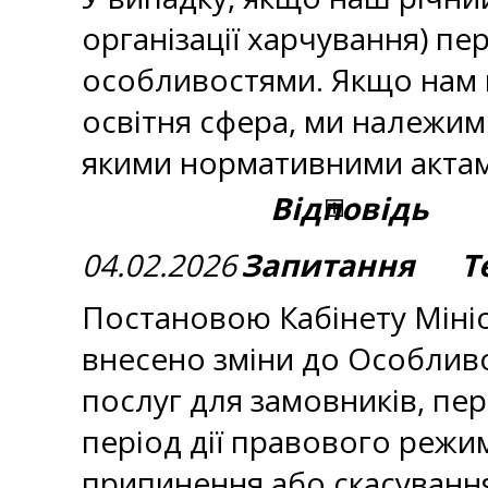
організації харчування) пе
особливостями. Якщо нам п
освітня сфера, ми належим
якими нормативними актам
Відповідь
04.02.2026
Запитання Те
Постановою Кабінету Мініст
внесено зміни до Особливос
послуг для замовників, пер
період дії правового режим
припинення або скасуванн