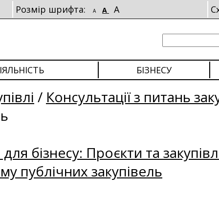
Розмір шрифта:
A
С
A
A
ІЯЛЬНІСТЬ
БІЗНЕСУ
упівлі
/
Консультації з питань зак
ль
для бізнесу: Проєкти та закупівл
му публічних закупівель