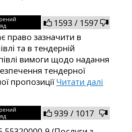
рений
1593 / 1597
ляд
ає право зазначити в
влі та в тендерній
півлі вимоги щодо надання
безпечення тендерної
ної пропозиції
Читати далі
рений
939 / 1017
ляд
5 55320000-9 (Послуги з