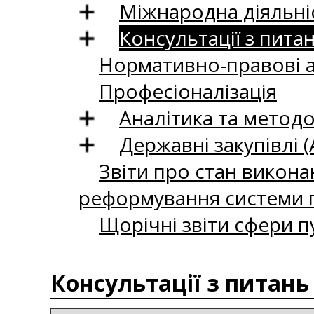
Міжнародна діяльні
Консультації з пита
Нормативно-правові 
Професіоналізація
Аналітика та методо
Державні закупівлі (
Звіти про стан викона
реформування системи п
Щорічні звіти сфери п
Консультації з питань