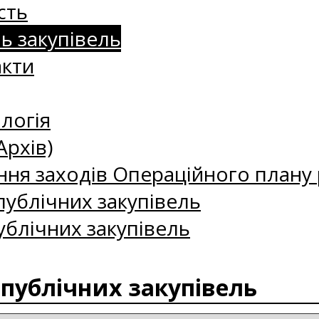
сть
нь закупівель
акти
логія
Архів)
ння заходів Операційного плану р
ублічних закупівель
ублічних закупівель
 публічних закупівель