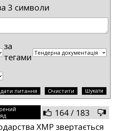
ва 3 символи
за
тегами
адати питання
Очистити
рений
164 / 183
ляд
одарства ХМР звертається