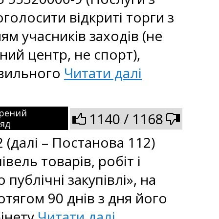
оголосити відкриті торги з
м учасників заходів (не
ий центр, не спорт),
авильного
Читати далі
рений
1140 / 1168
ляд
 (далі – Постанова 112)
вель товарів, робіт і
публічні закупівлі», на
отягом 90 днів з дня його
бінету
Читати далі