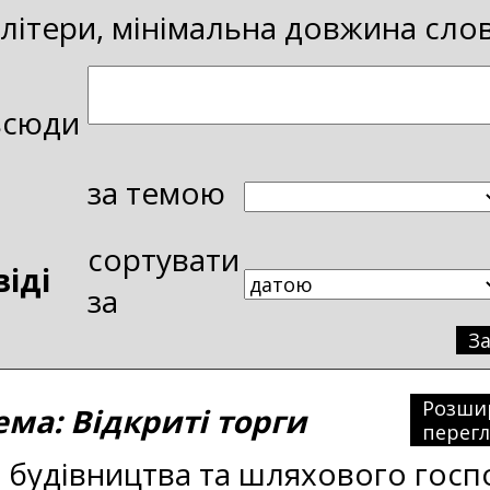
і літери, мінімальна довжина сло
всюди
за темою
сортувати
віді
за
З
Розши
а: Відкриті торги
перег
 будівництва та шляхового госп