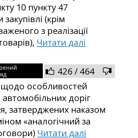
кту 10 пункту 47
закупівлі (крім
аженого з реалізації
товарів),
Читати далі
рений
426 / 464
ляд
ій щодо особливостей
я автомобільних доріг
я, затверджених наказом
міном «аналогічний за
договори)
Читати далі