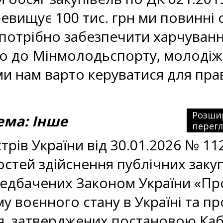
ревищує 100 тис. грн ми повинні 
отрібно забезпечити харчування
о до Мінмолодьспорту, молодіжн
и нам варто керуватися для пр
Розши
ма: Інше
перег
рів України від 30.01.2026 № 112
тей здійснення публічних закупі
едбачених Законом України «Про 
у воєнного стану в Україні та пр
я, затверджених постановою Ка