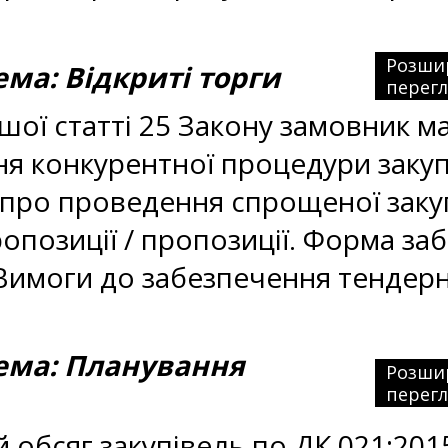
Розши
а: Відкриті торги
перег
шої статті 25 Закону замовник м
 конкурентної процедури закупі
 про проведення спрощеної заку
опозиції / пропозиції. Форма за
а Вимоги до забезпечення тендер
ма: Планування
Розши
перег
 обсяг закупівель по ДК 021:201