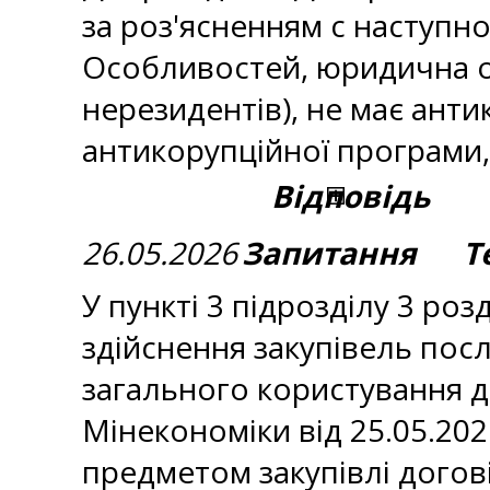
за роз'ясненням с наступно
Особливостей, юридична ос
нерезидентів), не має ант
антикорупційної програми, 
Відповідь
26.05.2026
Запитання Те
У пункті 3 підрозділу 3 р
здійснення закупівель пос
загального користування 
Мінекономіки від 25.05.202
предметом закупівлі догов