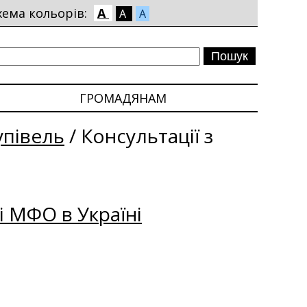
хема кольорів:
A
A
A
ГРОМАДЯНАМ
упівель
/
Консультації з
і МФО в Україні