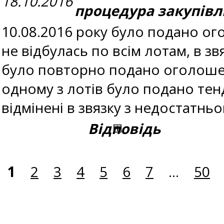
18.10.2016
процедура закупівл
10.08.2016 року було подано огол
не відбулась по всім лотам, в зв
було повторно подано оголошення
одному з лотів було подано тенд
відмінені в звязку з недостатнь
Відповідь
1
2
3
4
5
6
7
...
50