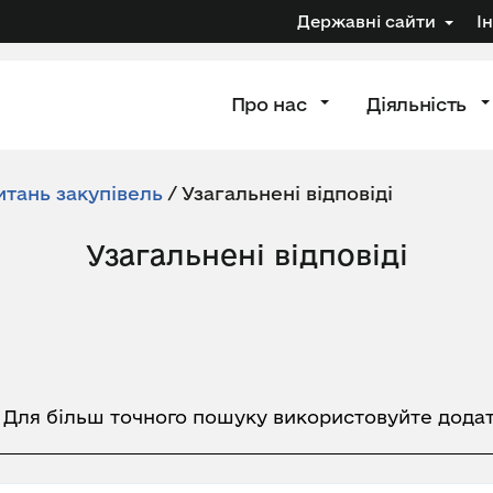
Державні сайти
І
Про нас
Діяльність
итань закупівель
/
Узагальнені відповіді
Узагальнені відповіді
. Для більш точного пошуку використовуйте додат