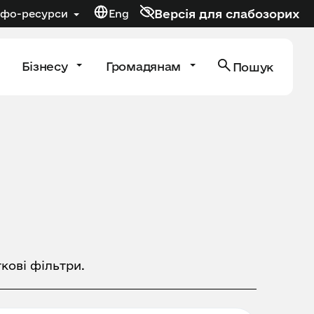
Версія для слабозорих
нфо-ресурси
Eng
Бізнесу
Громадянам
Пошук
кові фільтри.