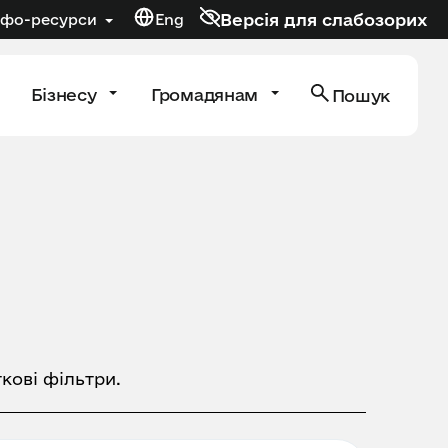
Версія для слабозорих
нфо-ресурси
Eng
Бізнесу
Громадянам
Пошук
кові фільтри.