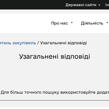
Державні сайти
І
Про нас
Діяльність
итань закупівель
/
Узагальнені відповіді
Узагальнені відповіді
. Для більш точного пошуку використовуйте додат