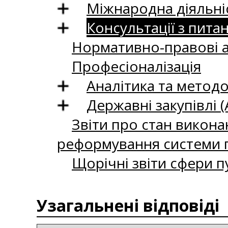
Міжнародна діяльні
Консультації з пита
Нормативно-правові 
Професіоналізація
Аналітика та методо
Державні закупівлі (
Звіти про стан викона
реформування системи п
Щорічні звіти сфери п
Узагальнені відповіді