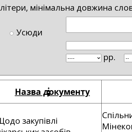
і літери, мінімальна довжина сло
Усюди
рр.
Назва документу
Спільн
Щодо закупівлі
Мінеко
лікарських засобів