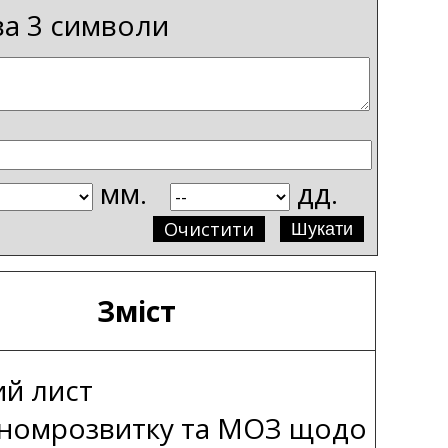
ва 3 символи
мм.
дд.
Очистити
Зміст
ий лист
номрозвитку та МОЗ щодо