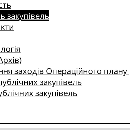
сть
нь закупівель
акти
логія
Архів)
ння заходів Операційного плану р
ублічних закупівель
ублічних закупівель