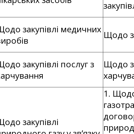
закупів
Щодо закупівлі медичних
Щодо з
виробів
Щодо закупівлі послуг з
Щодо за
харчування
харчув
1. Щодо
газотр
догово
Щодо закупівлі
природ
природного газу у зв’язку