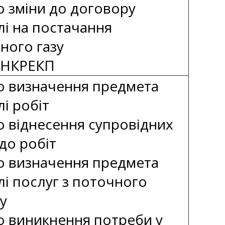
о зміни до договору
лі на постачання
ного газу
т НКРЕКП
о визначення предмета
лі робіт
о віднесення супровідних
до робіт
о визначення предмета
лі послуг з поточного
у
о виникнення потреби у