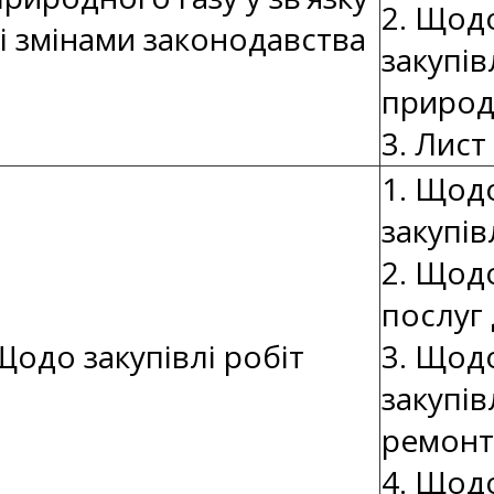
2. Щод
зі змінами законодавства
закупів
природ
3. Лис
1. Щод
закупів
2. Щод
послуг 
Щодо закупівлі робіт
3. Щод
закупів
ремонт
4. Щод