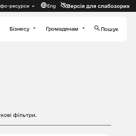
Версія для слабозорих
нфо-ресурси
Eng
Бізнесу
Громадянам
Пошук
кові фільтри.