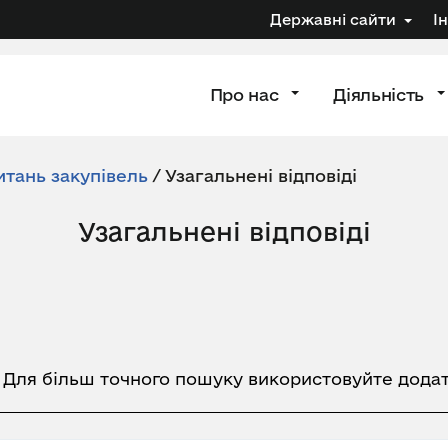
Державні сайти
І
Про нас
Діяльність
итань закупівель
/
Узагальнені відповіді
Узагальнені відповіді
. Для більш точного пошуку використовуйте додат