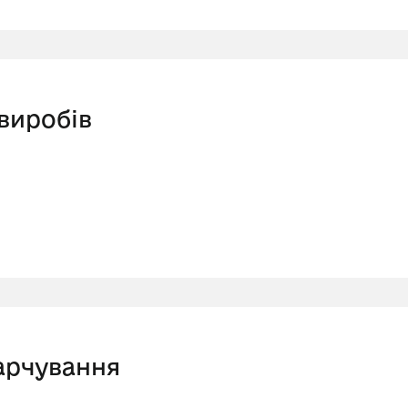
виробів
харчування