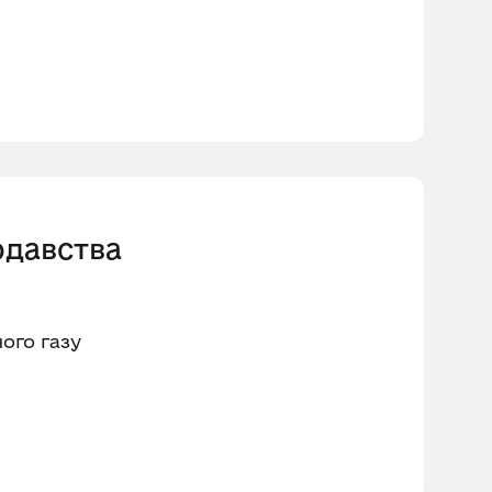
одавства
ого газу