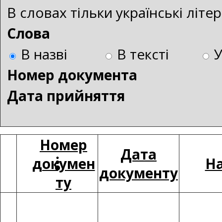
В словах тільки українські літ
Слова
В назві
В тексті
Номер документа
Дата прийняття
Номер
Дата
докумен
На
документу
ту