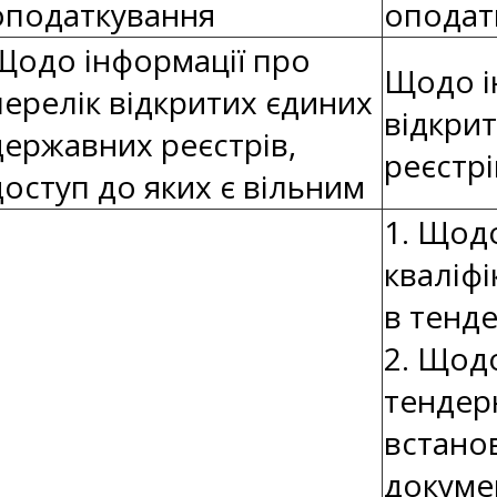
оподаткування
оподат
Щодо інформації про
Щодо і
перелік відкритих єдиних
відкри
державних реєстрів,
реєстрі
доступ до яких є вільним
1. Щод
кваліфі
в тенде
2. Щод
тендер
встано
докуме