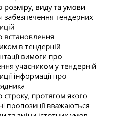
 розміру, виду та умови
я забезпечення тендерних
ицій
о встановлення
иком в тендерній
нтації вимоги про
ення учасником у тендерній
ції інформації про
рядника
о строку, протягом якого
ні пропозиції вважаються
и та зміни істотних умов