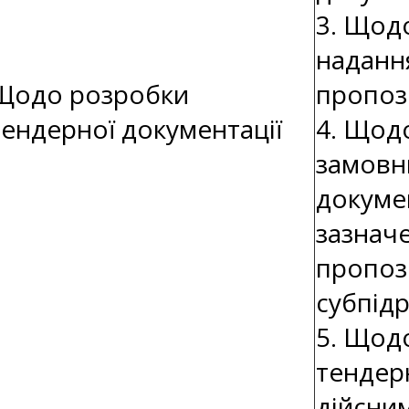
3. Щодо
наданн
Щодо розробки
пропоз
тендерної документації
4. Щод
замовн
докуме
зазнач
пропози
субпід
5. Щод
тендер
дійсним