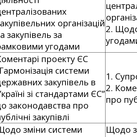
центра
централізованих
організ
закупівельних організацій
2. Щод
та закупівель за
угодам
рамковими угодами
Коментарі проекту ЄС
“Гармонізація системи
1. Супр
державних закупівель в
2. Коме
Україні зі стандартами ЄС”
про пуб
до законодавства про
публічні закупівлі
Щодо зміни системи
Щодо з