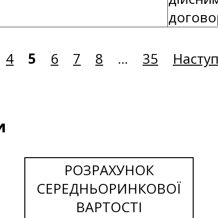
догово
4
5
6
7
8
...
35
Насту
и
РОЗРАХУНОК
СЕРЕДНЬОРИНКОВОЇ
ВАРТОСТІ