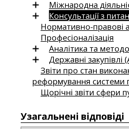
Міжнародна діяльні
Консультації з пита
Нормативно-правові 
Професіоналізація
Аналітика та методо
Державні закупівлі (
Звіти про стан викона
реформування системи п
Щорічні звіти сфери п
Узагальнені відповіді