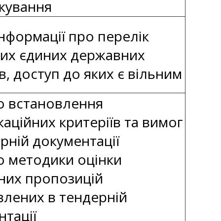
кування
нформації про перелік
тих єдиних державних
в, доступ до яких є вільним
о встановлення
каційних критеріїв та вимог
рній документації
о методики оцінки
них пропозицій
влених в тендерній
нтації