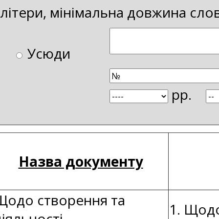
і літери, мінімальна довжина сло
Усюди
рр.
Назва документу
Щодо створення та
1. Щодо
діяльності