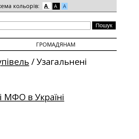
хема кольорів:
A
A
A
ГРОМАДЯНАМ
упівель
/
Узагальнені
і МФО в Україні