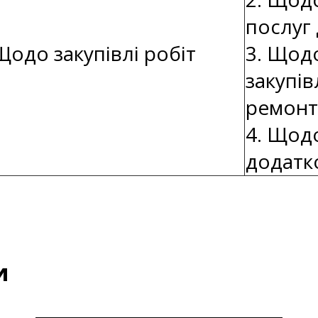
послуг 
Щодо закупівлі робіт
3. Щод
закупів
ремонт
4. Щод
додатко
и