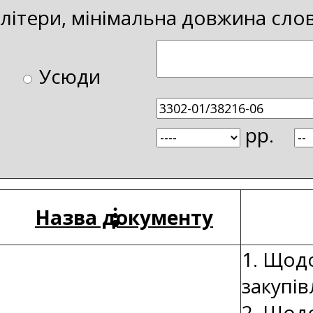
і літери, мінімальна довжина сло
Усюди
рр.
Назва документу
1. Щод
закупів
2. Щод