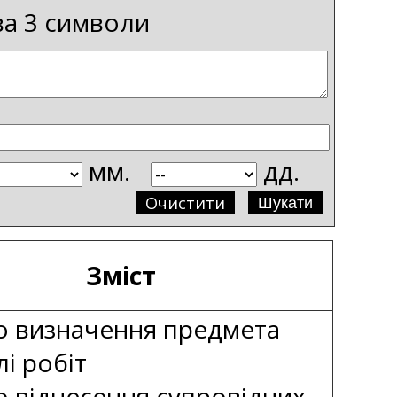
ва 3 символи
мм.
дд.
Очистити
Зміст
о визначення предмета
лі робіт
о віднесення супровідних