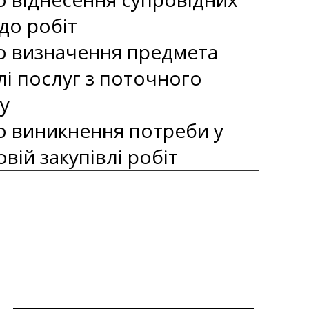
до робіт
о визначення предмета
лі послуг з поточного
у
о виникнення потреби у
вій закупівлі робіт