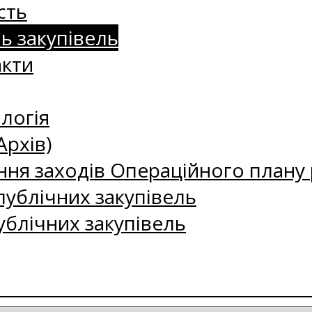
сть
нь закупівель
акти
логія
Архів)
ння заходів Операційного плану р
ублічних закупівель
ублічних закупівель