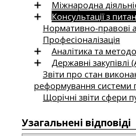
Міжнародна діяльні
Консультації з пита
Нормативно-правові 
Професіоналізація
Аналітика та методо
Державні закупівлі (
Звіти про стан викона
реформування системи п
Щорічні звіти сфери п
Узагальнені відповіді