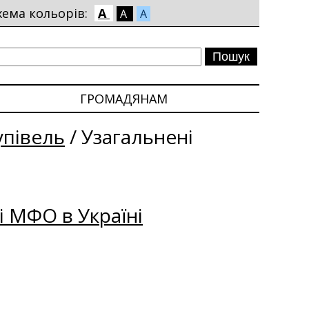
хема кольорів:
A
A
A
ГРОМАДЯНАМ
упівель
/
Узагальнені
і МФО в Україні