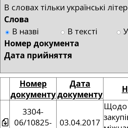
В словах тільки українські літ
Слова
В назві
В тексті
Номер документа
Дата прийняття
Номер
Дата
Н
документу
документу
Щодо 
3304-
закупі
06/10825-
03.04.2017
міжна