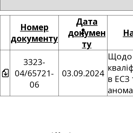
Дата
Номер
докумен
На
документу
ту
Щодо 
3323-
кваліф
04/65721-
03.09.2024
в ЕСЗ
06
анома