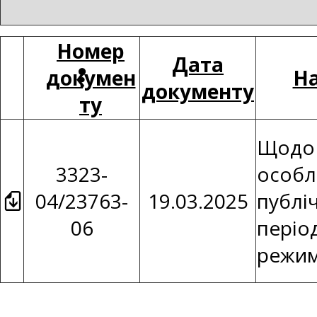
Номер
Дата
докумен
На
документу
ту
Щодо 
3323-
особл
04/23763-
19.03.2025
публі
06
періо
режим