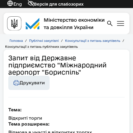
Eng
Версія для слабозорих
Головна
/
Публічні закупівлі
/
Консультації з питань закупівель
/
Консультації з питань публічних закупівель
Запит від Державне
підприємство "Міжнародний
аеропорт "Бориспіль"
Друкувати
Тема:
Відкриті торги
Тема розширена:
Відмова в участі в відкритих торгах