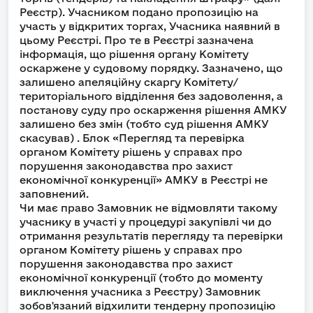
Реєстр). Учасником подано пропозицію на
участь у відкритих торгах, Учасника наявний в
цьому Реєстрі. Про те в Реєстрі зазначена
інформація, що рішення органу Комітету
оскаржене у судовому порядку. Зазначено, що
залишено апеляційну скаргу Комітету/
територіального відділення без задоволення, а
постанову суду про оскарження рішення АМКУ
залишено без змін (тобто суд рішення АМКУ
скасував) . Блок «Перегляд та перевірка
органом Комітету рішень у справах про
порушення законодавства про захист
економічної конкуренції» АМКУ в Реєстрі не
заповнений.
Чи має право Замовник не відмовляти такому
учаснику в участі у процедурі закупівлі чи до
отримання результатів перегляду та перевірки
органом Комітету рішень у справах про
порушення законодавства про захист
економічної конкуренції (тобто до моменту
виключення учасника з Реєстру) Замовник
зобов'язаний відхилити тендерну пропозицію