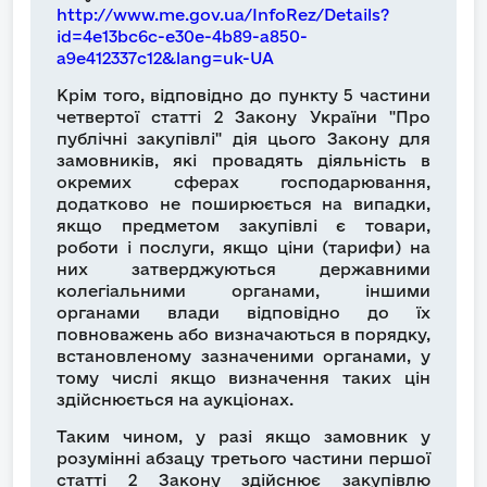
http://www.me.gov.ua/InfoRez/Details?
id=4e13bc6c-e30e-4b89-a850-
a9e412337c12&lang=uk-UA
Крім того, відповідно до пункту 5 частини
четвертої статті 2 Закону України "Про
публічні закупівлі" дія цього Закону для
замовників, які провадять діяльність в
окремих сферах господарювання,
додатково не поширюється на випадки,
якщо предметом закупівлі є товари,
роботи і послуги, якщо ціни (тарифи) на
них затверджуються державними
колегіальними органами, іншими
органами влади відповідно до їх
повноважень або визначаються в порядку,
встановленому зазначеними органами, у
тому числі якщо визначення таких цін
здійснюється на аукціонах.
Таким чином, у разі якщо замовник у
розумінні абзацу третього частини першої
статті 2 Закону здійснює закупівлю