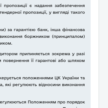
ї пропозиції є надання забезпечення
ендерної пропозиції, у вигляді такого
ни) за гарантією банк, інша фінансова
) виконання боржником (принципалом)
ником.
дитором припиняється зокрема у разі
ом повернення її гарантові або шляхом
 керується положеннями ЦК України та
ва, які регулюють відносини виконання
я регулюються Положенням про порядок