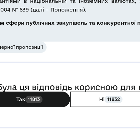
антіями в національній та іноземних валютах
2004 № 639 (далі – Положення).
 сфери публічних закупівель та конкурентної п
ерної пропозиції
була ця відповідь корисною для 
Так
Ні
11813
11832