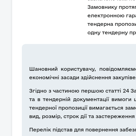
Замовнику протяго
електронною гаран
тендерна пропози
одну тендерну про
Шановний користувачу, повідомляємо
економічні засади здійснення закупіве
Згідно з частиною першою статті 24 З
та в тендерній документації вимоги 
тендерної пропозиції вимагається зам
вид, розмір, строк дії та застереженн
Перелік підстав для повернення забез