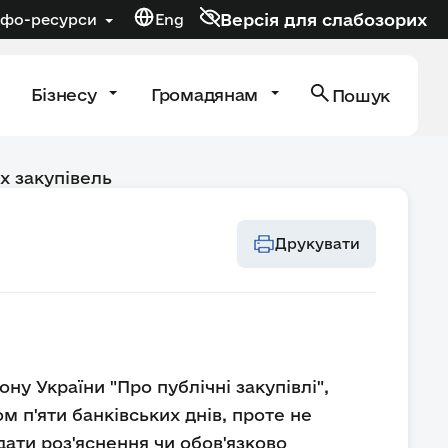
Версія для слабозорих
нфо-ресурси
Eng
Бізнесу
Громадянам
Пошук
х закупівель
Друкувати
ну України "Про публічні закупівлі",
 п'яти банківських днів, проте не
ати роз'яснення чи обов'язково