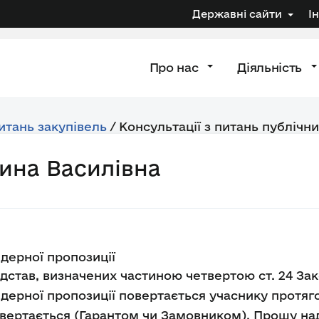
Державні сайти
І
Про нас
Діяльність
питань закупівель
/
Консультації з питань публічни
ина Василівна
дерної пропозиції
ідстав, визначених частиною четвертою ст. 24 Зако
дерної пропозиції повертається учаснику протягом
вертається (Гарантом чи Замовником). Прошу над