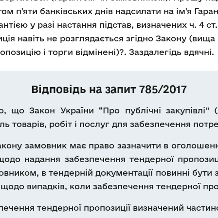
м п'яти банківських днів надсилати на ім'я Гаран
тією у разі настання підстав, визначених ч. 4 ст.
ція навіть не розглядається згідно Закону (вища 
позицію і торги відмінені)?. Заздалегідь вдячні.
Відповідь на запит 785/2017
, що Закон України “Про публічні закупівлі” (
ль товарів, робіт і послуг для забезпечення пот
акону замовник має право зазначити в оголошен
щодо надання забезпечення тендерної пропозиц
овником, в тендерній документації повинні бути 
я щодо випадків, коли забезпечення тендерної про
печення тендерної пропозиції визначений частино