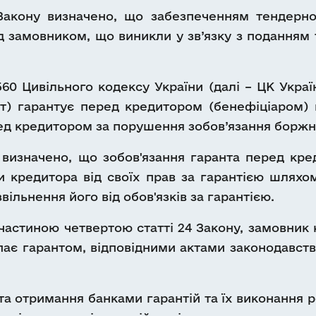
Закону визначено, що забезпеченням тендерно
 замовником, що виникли у зв’язку з поданням т
560 Цивільного кодексу України (далі – ЦК Украї
рант) гарантує перед кредитором (бенефіціаром
еред кредитором за порушення зобов’язання борж
 визначено, що зобов'язання гаранта перед кре
ови кредитора від своїх прав за гарантією шлях
ільнення його від обов'язків за гарантією.
 частиною четвертою статті 24 Закону, замовник
упає гарантом, відповідними актами законодавст
 та отримання банками гарантій та їх виконанн