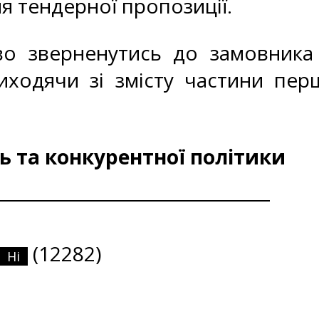
я тендерної пропозиції.
во зверненутись до замовника
иходячи зі змісту частини пер
 та конкурентної політики
(12282)
Ні