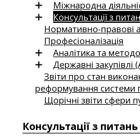
Міжнародна діяльні
Консультації з пита
Нормативно-правові 
Професіоналізація
Аналітика та методо
Державні закупівлі (
Звіти про стан викона
реформування системи п
Щорічні звіти сфери п
Консультації з питань