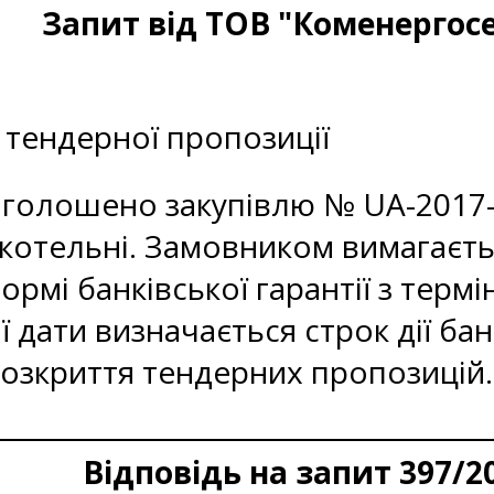
Запит від ТОВ "Коменергосе
и
тендерної пропозиції
голошено закупівлю № UA-2017-0
 котельні. Замовником вимагаєт
ормі банківської гарантії з термін
ї дати визначається строк дії ба
розкриття тендерних пропозицій.
Відповідь на запит 397/2