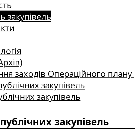
сть
нь закупівель
акти
логія
Архів)
ння заходів Операційного плану р
ублічних закупівель
ублічних закупівель
 публічних закупівель