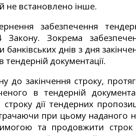
ній не встановлено інше.
ернення забезпечення тендер
4 Закону. Зокрема забезпече
 банківських днів з дня закінче
в тендерній документації.
ну до закінчення строку, протя
ченого в тендерній документац
строку дії тендерних пропозиц
втрачаючи при цьому наданого 
вимогою та продовжити строк 