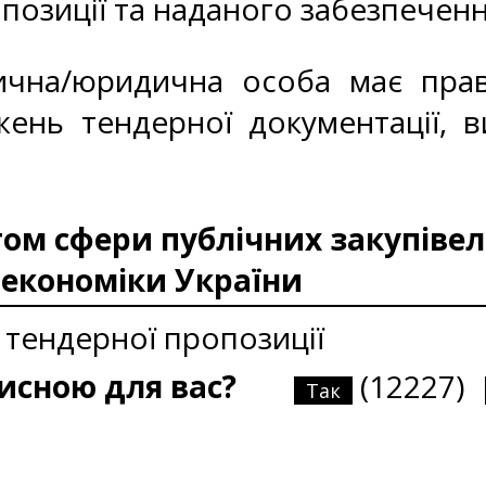
позиції та наданого забезпеченн
ична/юридична особа має пра
ень тендерної документації, в
м сфери публічних закупівель
 економіки України
тендерної пропозиції
рисною для вас?
(12227)
Так