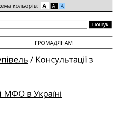
хема кольорів:
A
A
A
ГРОМАДЯНАМ
упівель
/
Консультації з
і МФО в Україні