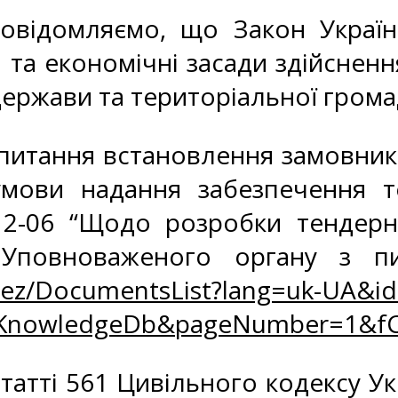
відомляємо, що Закон України 
та економічні засади здійснення
ержави та територіальної грома
питання встановлення замовнико
мови надання забезпечення т
12-06 “Щодо розробки тендерно
 Уповноваженого органу з пи
Rez/DocumentsList?lang=uk-UA&id
zKnowledgeDb&pageNumber=1&fC
татті 561 Цивільного кодексу У