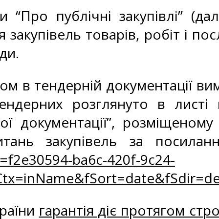
“Про публічні закупівлі” (дал
 закупівель товарів, робіт і пос
ди.
м в тендерній документації ви
ендерних розглянуто в листі 
ї документації”, розміщеному
тань закупівель за посилан
=f2e30594-ba6c-420f-9c24-
tx=inName&fSort=date&fSdir=de
країни
гарантія діє протягом стро