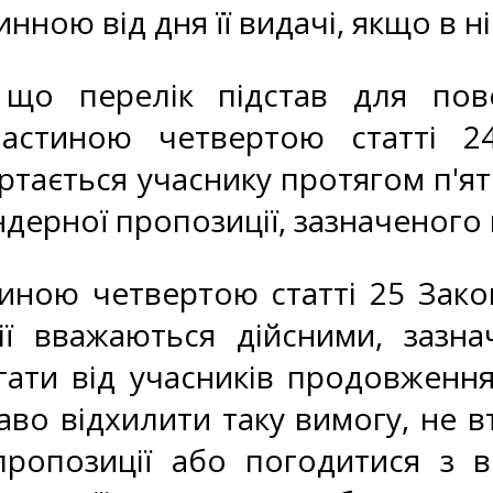
инною від дня її видачі, якщо в 
 що перелік підстав для пов
частиною четвертою статті 2
ртається учаснику протягом п'яти
ндерної пропозиції, зазначеного 
тиною четвертою статті 25 Зако
ії вважаються дійсними, зазна
ати від учасників продовження 
аво відхилити таку вимогу, не 
пропозиції або погодитися з 