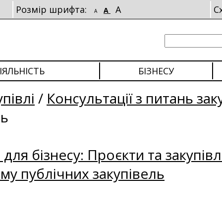
Розмір шрифта:
A
С
A
A
ІЯЛЬНІСТЬ
БІЗНЕСУ
упівлі
/
Консультації з питань зак
ль
для бізнесу: Проєкти та закупівл
му публічних закупівель