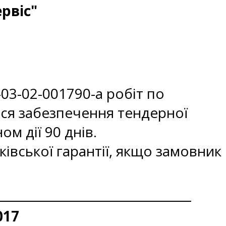
рвіс"
3-02-001790-a робіт по
ься забезпечення тендерної
ом дії 90 днів.
нківської гарантії, якщо замовник
017