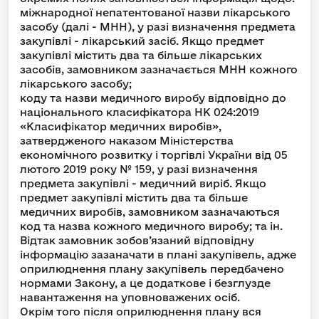
міжнародної непатентованої назви лікарського
засобу (далі - МНН), у разі визначення предмета
закупівлі - лікарський засіб. Якщо предмет
закупівлі містить два та більше лікарських
засобів, замовником зазначається МНН кожного
лікарського засобу;
коду та назви медичного виробу відповідно до
національного класифікатора НК 024:2019
«Класифікатор медичних виробів»,
затвердженого наказом Міністерства
економічного розвитку і торгівлі України від 05
лютого 2019 року № 159, у разі визначення
предмета закупівлі - медичний виріб. Якщо
предмет закупівлі містить два та більше
медичних виробів, замовником зазначаються
код та назва кожного медичного виробу; та ін.
Відтак замовник зобов’язаний відповідну
інформацію зазаначати в плані закупівель, адже
оприлюднення плану закупівель передбачено
нормами Закону, а це додаткове і безглузде
навантаження на уповноважених осіб.
Окрім того після оприлюднення плану вся