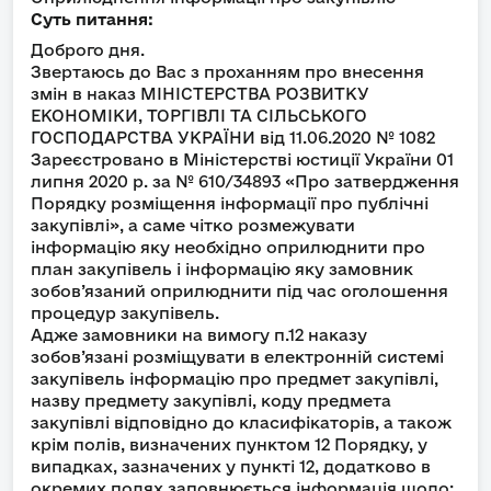
Суть питання:
Доброго дня.
Звертаюсь до Вас з проханням про внесення
змін в наказ МІНІСТЕРСТВА РОЗВИТКУ
ЕКОНОМІКИ, ТОРГІВЛІ ТА СІЛЬСЬКОГО
ГОСПОДАРСТВА УКРАЇНИ від 11.06.2020 № 1082
Зареєстровано в Міністерстві юстиції України 01
липня 2020 р. за № 610/34893 «Про затвердження
Порядку розміщення інформації про публічні
закупівлі», а саме чітко розмежувати
інформацію яку необхідно оприлюднити про
план закупівель і інформацію яку замовник
зобов’язаний оприлюднити під час оголошення
процедур закупівель.
Адже замовники на вимогу п.12 наказу
зобов’язані розміщувати в електронній системі
закупівель інформацію про предмет закупівлі,
назву предмету закупівлі, коду предмета
закупівлі відповідно до класифікаторів, а також
крім полів, визначених пунктом 12 Порядку, у
випадках, зазначених у пункті 12, додатково в
окремих полях заповнюється інформація щодо: