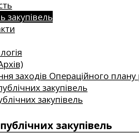
сть
нь закупівель
акти
логія
Архів)
ння заходів Операційного плану р
ублічних закупівель
ублічних закупівель
 публічних закупівель