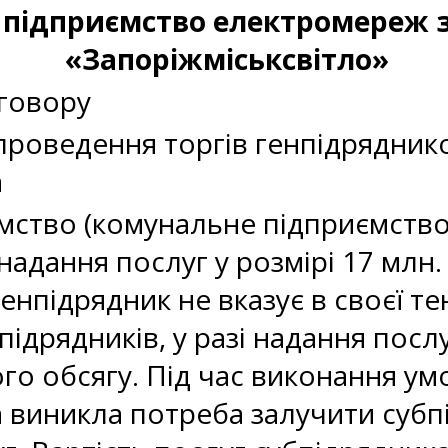
 підприємство електромереж з
«Запоріжміськсвітло»
говору
проведення торгів генпідрядник
а
ство (комунальне підприємство)
надання послуг у розмірі 17 млн. 
генпідрядник не вказує в своєї т
ідрядників, у разі надання послу
ого обсягу. Під час виконання ум
 виникла потреба залучити субп