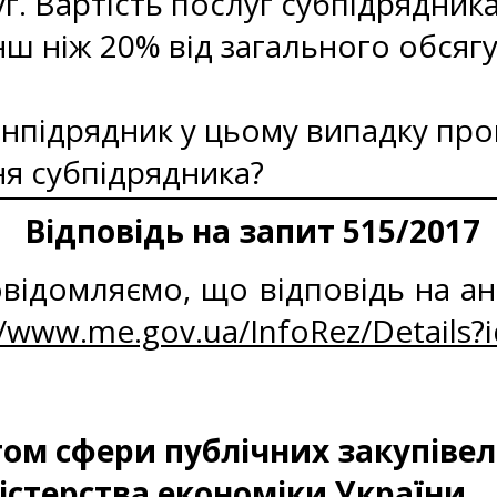
г. Вартість послуг субпідрядника 
ш ніж 20% від загального обсягу
нпідрядник у цьому випадку про
я субпідрядника?
Відповідь на запит 515/2017
відомляємо, що відповідь на ан
//www.me.gov.ua/InfoRez/Details?
м сфери публічних закупівел
істерства економіки України