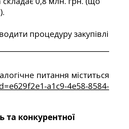
складає 0,8 млн. грн. (що
).
водити процедуру закупівлі
алогічне питання міститься
id=e629f2e1-a1c9-4e58-8584-
ь та конкурентної