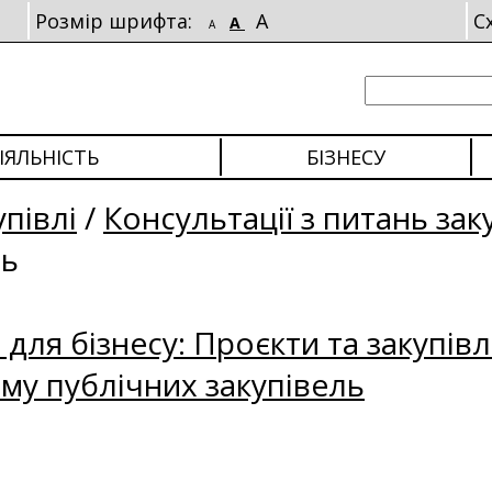
Розмір шрифта:
A
С
A
A
ІЯЛЬНІСТЬ
БІЗНЕСУ
упівлі
/
Консультації з питань зак
ль
для бізнесу: Проєкти та закупівл
му публічних закупівель