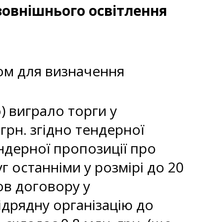
овнішнього освітлення
ом для визначення
 виграло торги у
грн. згідно тендерної
ендерної пропозиції про
г останніми у розмірі до 20
ов договору у
ідрядну організацію до