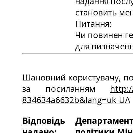
надання послу
становить мен
Питання:
Чи повинен ге
для визначенн
Шановний користувачу, по
за посиланням
http:
834634a6632b&lang=uk-UA
Відповідь
Департаменто
надано:
політики Мін