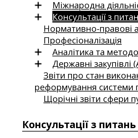
Міжнародна діяльні
Консультації з пита
Нормативно-правові 
Професіоналізація
Аналітика та методо
Державні закупівлі (
Звіти про стан викона
реформування системи п
Щорічні звіти сфери п
Консультації з питань