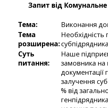
Запит від Комунальне
Тема:
Виконання до
Тема
Необхідність 
розширена:
субпідрядник
Суть
Наше підприєм
питання:
замовника на 
документації 
залучення субп
% від загальн
генпідрядника