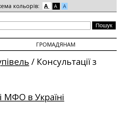
хема кольорів:
A
A
A
ГРОМАДЯНАМ
упівель
/
Консультації з
і МФО в Україні