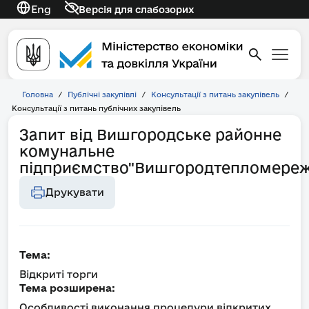
Eng
Версія для слабозорих
Головна
/
Публічні закупівлі
/
Консультації з питань закупівель
/
Консультації з питань публічних закупівель
Запит від Вишгородське районне
комунальне
підприємство"Вишгородтепломереж
Друкувати
Тема:
Відкриті торги
Тема розширена:
Особливості виконання процедури відкритих