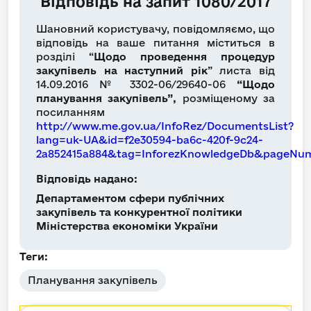
Відповідь на запит 1080/2017
Шановний користувачу, повідомляємо, що
відповідь на ваше питання міститься в
розділі “
Щодо проведення процедур
закупівель на наступний рік
” листа від
14.09.2016 № 3302-06/29640-06
“Щодо
планування закупівель”,
розміщеному за
посиланням
http://www.me.gov.ua/InfoRez/DocumentsList?
lang=uk-UA&id=f2e30594-ba6c-420f-9c24-
2a852415a884&tag=InforezKnowledgeDb&pageNu
Відповідь надано:
Департаментом сфери публічних
закупівель та конкурентної політики
Міністерства економіки України
Теги:
Планування закупівель