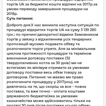
торгів UA за бюджетні кошти віділені на 2017р.за
умови переходу завершення процедури на
2018р.
Суть питання:
Доброго дня.У нас виникла наступна ситуація по
процедурі відкритих торгів UA на суму 3 139 280
грн.: по причині двократної відміни Замовником
торгів у звязку з відхиленням усіх тендерних
пропозицій мусимо подавати об'яву та
розпочинати торги утретє. Але за мінімальним
циклом протяжності процедури та терміном
виконання договору поставки (32
твердопаливних котла за 30 днів) ми не
встигаємо як мінімум отримати за умовами
договору поставки весь об'єм товару за
договором. Питання: чи маємо ми право
розпочинати процедуру у 2017році, не
дивлячись на те, що скоріш за все - повна
поставка, та вже точно - оплата коштами
державного бюджета(яка за умовами
казначейства може здійснюватись тільки на
протязі 30 днів після поставки усього об'єму