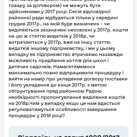
товару за договором) не можуть бути
здійсненими у 2017 році. Сесія відповідної
районної ради відбудеться тільки у середині
грудня 2017р., на якій буде визначено - чи
виділяються зазаначені неосвоєні у 2017р. кошти
на цю ж статтю видатків у 2018р, чи
витрачаються у 2017р. вже на іншу статтю
видатків іншому підприємству, і ми у цьому
випадку як підприємство втрачаємо назавжди
можливість придбання котлів для школ і
дитячих садочків. Намагатимемося
максимально повно відпрацювати процедуру і
вийти на намір про укладення догвору поставки
і його укладення до кінця 2017р. з метою
обгрунтування пред районною Радою
необхідності пролонгувпання виділення коштів
на 2018р.Чим у випадку якщо це нам вдасться
регулюватимуться особливості завершення
процедури у 2018 році?