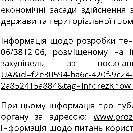
економічні засади здійснення 
держави та територіальної гром
Інформація щодо розробки тенд
06/3812-06, розміщеному на 
закупівель, за поси
UA&id=f2e30594-ba6c-420f-9c24-
2a852415a884&tag=InforezKnow
При цьому інформація про публ
органу за адресою:
www.proz
інформація щодо питань корист