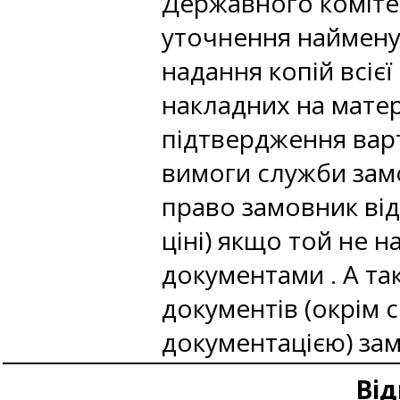
Державного комітет
уточнення найменув
надання копій всіє
накладних на матері
підтвердження варт
вимоги служби замо
право замовник від
ціні) якщо той не 
документами . А та
документів (окрім 
документацією) зам
Від