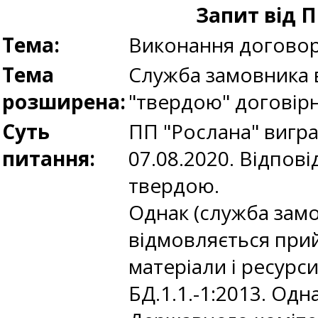
Запит від 
Тема:
Виконання догово
Тема
Служба замовника 
розширена:
"твердою" договірн
Суть
ПП "Рослана" вигр
питання:
07.08.2020. Відпові
твердою.
Однак (служба замо
відмовляється прий
матеріали і ресурс
БД.1.1.-1:2013. Од