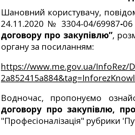
Шановний користувачу, повідомл
24.11.2020 № 3304-04/69987
-
0
договору про закупівлю”
, ро
органу за посиланням:
https://www.me.gov.ua/InfoRez/
2a852415a884&tag=InforezKno
Водночас, пропонуємо озна
договору про закупівлю, пр
"Професіоналізація" рубрики 'Пу