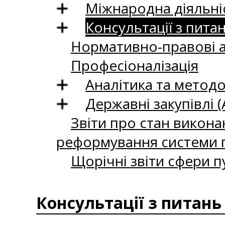
Міжнародна діяльні
Консультації з пита
Нормативно-правові 
Професіоналізація
Аналітика та методо
Державні закупівлі (
Звіти про стан викона
реформування системи п
Щорічні звіти сфери п
Консультації з питань