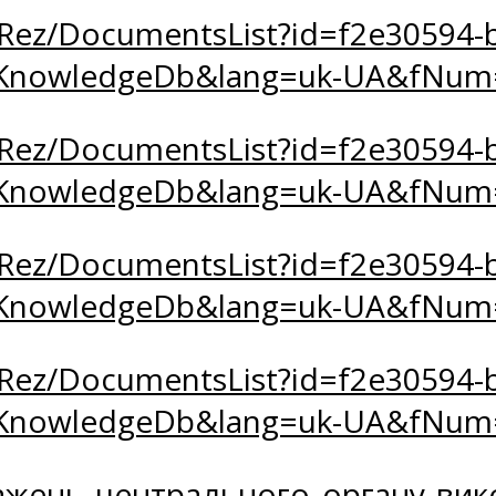
oRez/DocumentsList?id=f2e30594-b
zKnowledgeDb&lang=uk-UA&fNum
oRez/DocumentsList?id=f2e30594-b
zKnowledgeDb&lang=uk-UA&fNum
oRez/DocumentsList?id=f2e30594-b
zKnowledgeDb&lang=uk-UA&fNum
oRez/DocumentsList?id=f2e30594-b
zKnowledgeDb&lang=uk-UA&fNum
жень центрального органу вико