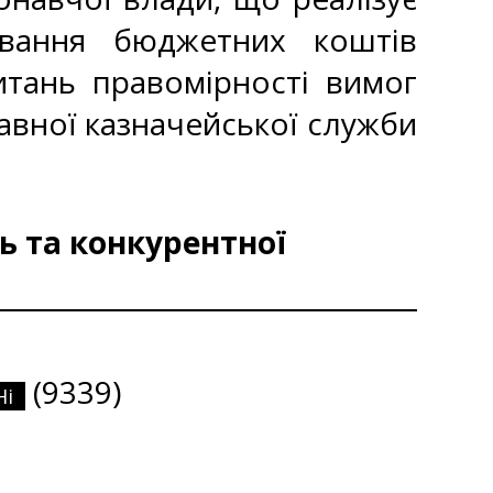
ування бюджетних коштів
итань правомірності вимог
авної казначейської служби
ь та конкурентної
(9339)
Ні