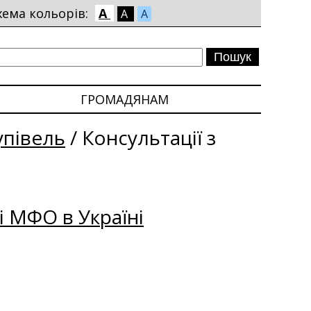
хема кольорів:
A
A
A
ГРОМАДЯНАМ
упівель
/
Консультації з
і МФО в Україні