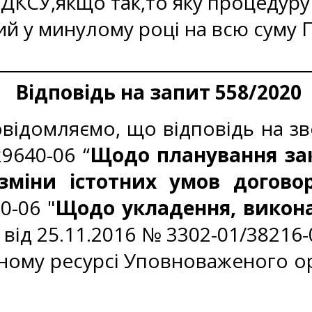
ї ДКСУ,якщо так,то яку процедур
й у минулому році на всю суму 
Відповідь на запит 558/2020
відомляємо, що відповідь на зв
9640-06 “
Щодо планування за
міни істотних умов догово
0-06 "
Щодо укладення, викона
, від 25.11.2016 № 3302-01/38216-
ому ресурсі Уповноваженого орг