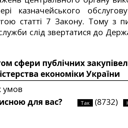
ері казначейського обслугов
гою статті 7 Закону. Тому з п
 служби слід звертатися до Держ
м сфери публічних закупівел
істерства економіки України
х умов
рисною для вас?
(8732)
Так