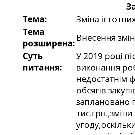
З
Тема:
Зміна істотни
Тема
Внесення змін
розширена:
Суть
У 2019 році п
питання:
виконання робі
недостатнім ф
обсягів закупі
заплановано 
тис.грн.,змін
угоду,оскільк