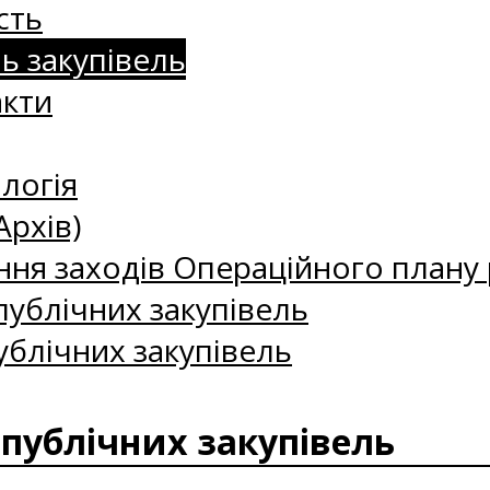
сть
нь закупівель
акти
логія
Архів)
ння заходів Операційного плану р
ублічних закупівель
ублічних закупівель
 публічних закупівель