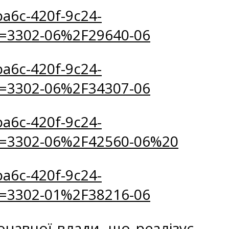
a6c-420f-9c24-
=3302-06%2F29640-06
a6c-420f-9c24-
=3302-06%2F34307-06
a6c-420f-9c24-
=3302-06%2F42560-06%20
a6c-420f-9c24-
=3302-01%2F38216-06
навчої влади, що реалізує