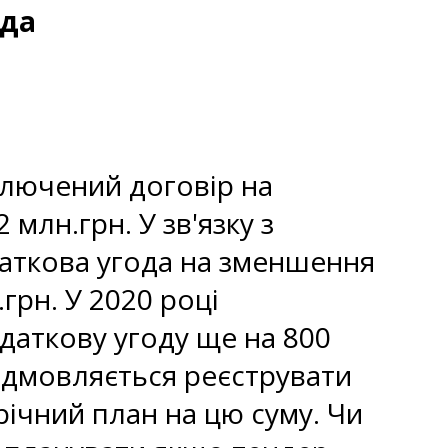
ада
ключений договір на
 млн.грн. У зв'язку з
даткова угода на зменшення
.грн. У 2020 році
аткову угоду ще на 800
відмовляється реєструвати
річний план на цю суму. Чи