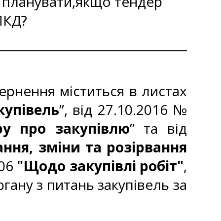
у планувати,якщо тендер
ПКД?
ернення міститься в листах
купівель
”, від 27.10.2016 №
ру про закупівлю
” та від
ння, зміни та розірвання
06
"Щодо закупівлі робіт"
,
ану з питань закупівель за