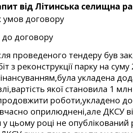
апит від Літинська селищна р
х умов договору
 до договору
ісля проведеного тендеру був за
т з реконструкції парку на суму 2
інансуванням,була укладена до
влі,вартість якої становила 1 млн
продовжити роботи,укладено дод
и вчасно оприлюднені,але ДКСУ 
и у цьому році не опублікований 