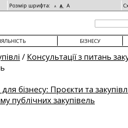
Розмір шрифта:
A
С
A
A
ІЯЛЬНІСТЬ
БІЗНЕСУ
упівлі
/
Консультації з питань зак
ль
для бізнесу: Проєкти та закупівл
му публічних закупівель