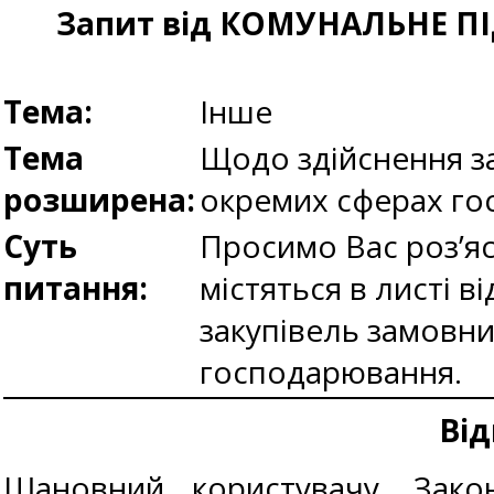
Запит від КОМУНАЛЬНЕ 
Тема:
Інше
Тема
Щодо здійснення за
розширена:
окремих сферах г
Суть
Просимо Вас роз’яс
питання:
містяться в листі в
закупівель замовни
господарювання.
Від
Шановний користувачу, Закон