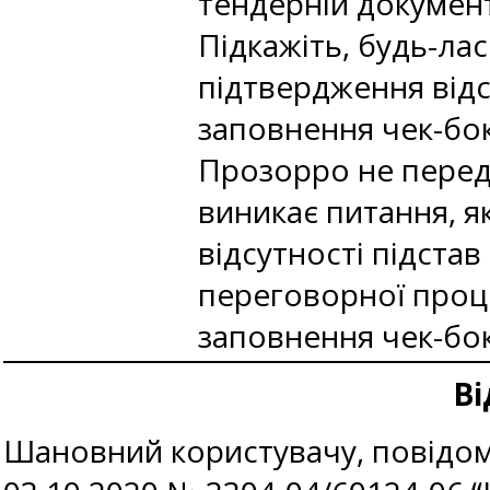
тендерній документ
Підкажіть, будь-лас
підтвердження відс
заповнення чек-бок
Прозорро не перед
виникає питання, я
відсутності підстав
переговорної проце
заповнення чек-бок
Ві
Шановний користувачу, повідомл