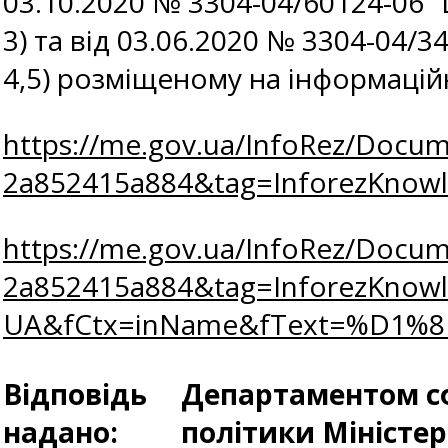
03.10.2020 № 3304-04/60124-06 
3) та від 03.06.2020 № 3304-04/3
4,5) розміщеному на інформаці
https://me.gov.ua/InfoRez/Docum
2a852415a884&tag=InforezKno
https://me.gov.ua/InfoRez/Docum
2a852415a884&tag=InforezKnow
UA&fCtx=inName&fText=%D1
Відповідь
Департаментом сф
надано:
політики Міністе