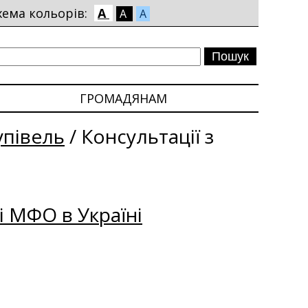
хема кольорів:
A
A
A
ГРОМАДЯНАМ
упівель
/
Консультації з
і МФО в Україні