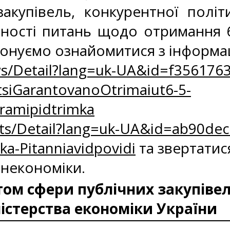
акупівель, конкурентної політ
вності питань щодо отримання 6
онуємо ознайомитися з інформац
s/Detail?lang=uk-UA&id=f3561763
siGarantovanoOtrimaiut6-5-
ramipidtrimka
ts/Detail?lang=uk-UA&id=ab90dec
ka-Pitanniavidpovidi
та звертатис
інекономіки.
ом сфери публічних закупівел
істерства економіки України