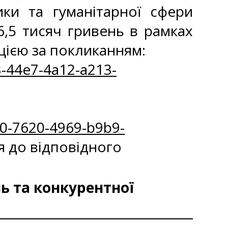
ики та гуманітарної сфери
,5 тисяч гривень в рамках
ією за покликанням:
-44e7-4a12-a213-
0-7620-4969-b9b9-
я до відповідного
ь та конкурентної