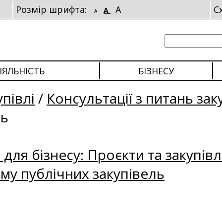
Розмір шрифта:
A
С
A
A
ІЯЛЬНІСТЬ
БІЗНЕСУ
упівлі
/
Консультації з питань зак
ль
для бізнесу: Проєкти та закупівл
му публічних закупівель