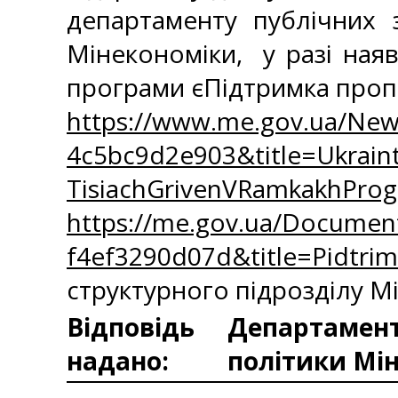
департаменту публічних з
Мінекономіки, у разі ная
програми єПідтримка проп
https://www.me.gov.ua/New
4c5bc9d2e903&title=Ukraint
TisiachGrivenVRamkakhProg
https://me.gov.ua/Documen
f4ef3290d07d&title=Pidtrim
структурного підрозділу М
Відповідь
Департамент
надано:
політики Мін