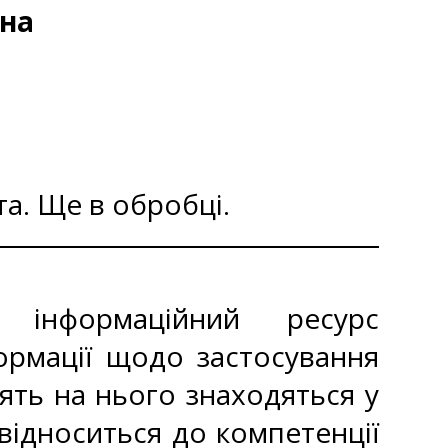
вна
а. Ще в обробці.
інформаційний ресурс
рмації щодо застосування
дять на нього знаходяться у
відноситься до компетенції