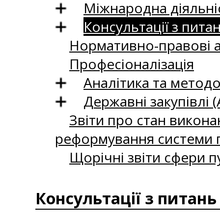
Міжнародна діяльні
Консультації з пита
Нормативно-правові 
Професіоналізація
Аналітика та методо
Державні закупівлі (
Звіти про стан викона
реформування системи п
Щорічні звіти сфери п
Консультації з питань