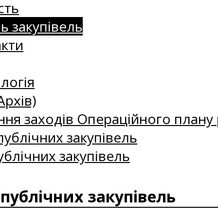
сть
нь закупівель
акти
логія
Архів)
ння заходів Операційного плану р
ублічних закупівель
ублічних закупівель
 публічних закупівель