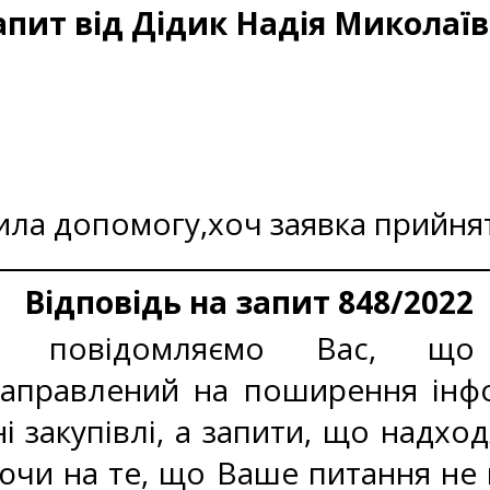
апит від Дідик Надія Миколаї
ила допомогу,хоч заявка прийнят
Відповідь на запит 848/2022
у, повідомляємо Вас, що 
аправлений на поширення інфо
і закупівлі, а запити, що надхо
ючи на те, що Ваше питання не 