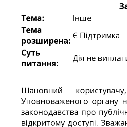
З
Тема:
Інше
Тема
Є Підтримка
розширена:
Суть
Дія не виплат
питання:
Шановний користувач
Уповноваженого органу н
законодавства про публічн
відкритому доступі. Зважа