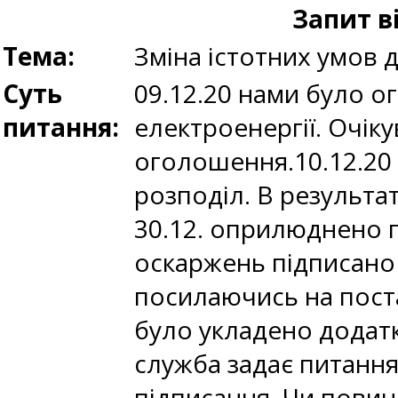
Запит в
Тема:
Зміна істотних умов 
Суть
09.12.20 нами було о
питання:
електроенергії. Очік
оголошення.10.12.20
розподіл. В результа
30.12. оприлюднено п
оскаржень підписано 
посилаючись на поста
було укладено додатк
служба задає питання
підписання. Чи повин