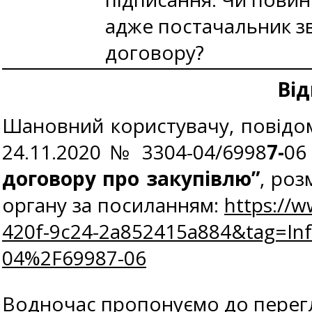
адже постачальник з
договору?
Від
Шановний користувачу, повідомл
24.11.2020 № 3304-04/6998
7-
0
договору про закупівлю”
, ро
органу за посиланням:
https://
420f-9c24-2a852415a884&tag=I
04%2F69987-06
Водночас пропонуємо до перег