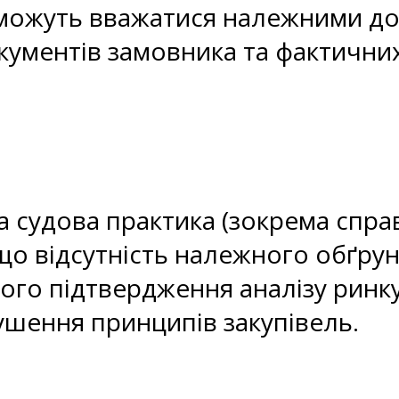
ожуть вважатися належними док
кументів замовника та фактичних
 судова практика (зокрема спра
що відсутність належного обґрун
го підтвердження аналізу ринк
шення принципів закупівель.