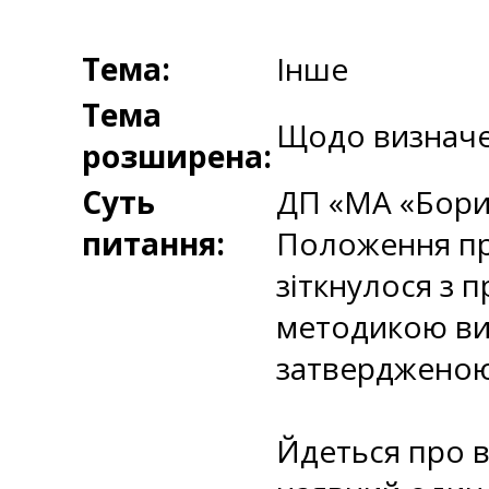
Тема:
Інше
Тема
Щодо визначен
розширена:
Суть
ДП «МА «Борис
питання:
Положення про
зіткнулося з
методикою виз
затвердженою
Йдеться про в