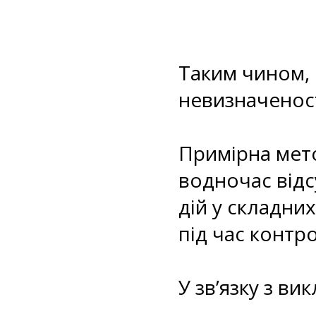
Таким чином, 
невизначеност
Примірна мет
водночас відс
дій у складн
під час контр
У зв’язку з в