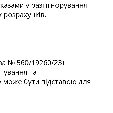
азами у разі ігнорування
 розрахунків.
ва № 560/19260/23)
тування та
у може бути підставою для