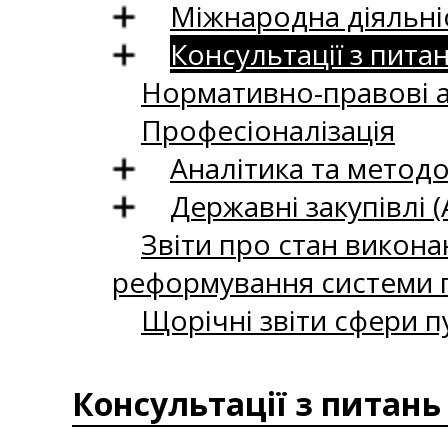
Міжнародна діяльні
Консультації з пита
Нормативно-правові 
Професіоналізація
Аналітика та методо
Державні закупівлі (
Звіти про стан викона
реформування системи п
Щорічні звіти сфери п
Консультації з питань