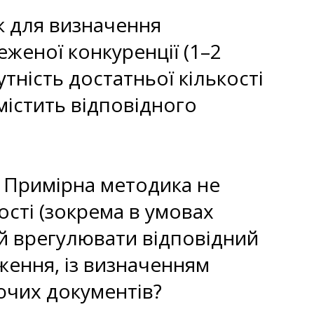
к для визначення
еженої конкуренції (1–2
тність достатньої кількості
містить відповідного
и Примірна методика не
ості (зокрема в умовах
ий врегулювати відповідний
ження, із визначенням
уючих документів?