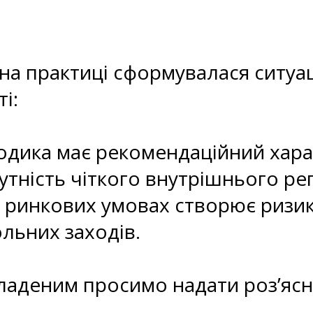
на практиці сформувалася ситуац
і:
одика має рекомендаційний хара
утність чіткого внутрішнього р
их ринкових умовах створює риз
ольних заходів.
икладеним просимо надати роз’ясн