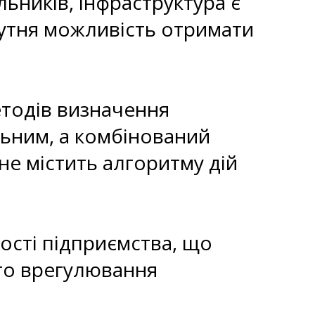
ьників, інфраструктура є
дсутня можливість отримати
етодів визначення
ьним, а комбінований
е містить алгоритму дій
ності підприємства, що
го врегулювання