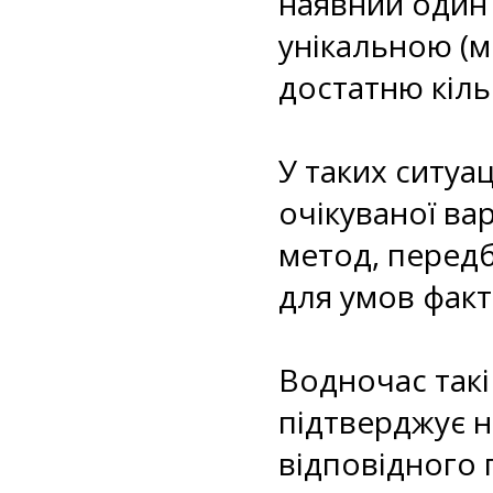
наявний один 
унікальною (м
достатню кіль
У таких ситуа
очікуваної ва
метод, перед
для умов факт
Водночас такі
підтверджує н
відповідного 