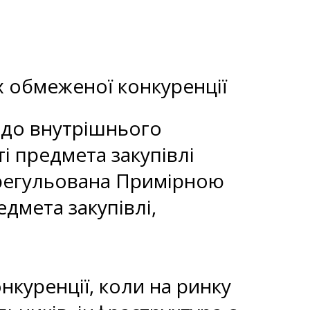
х обмеженої конкуренції
н до внутрішнього
і предмета закупівлі
врегульована Примірною
дмета закупівлі,
куренції, коли на ринку