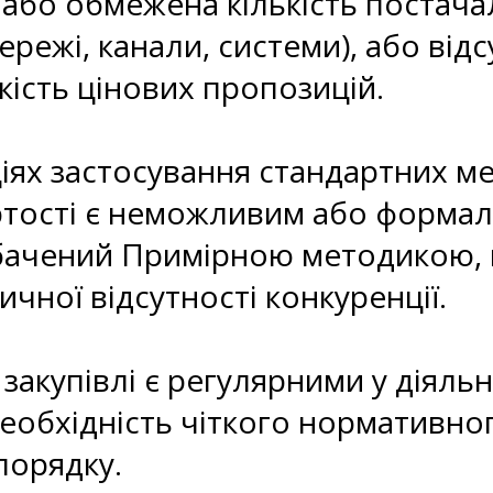
або обмежена кількість постачал
ережі, канали, системи), або ві
кість цінових пропозицій.
ціях застосування стандартних м
ртості є неможливим або формал
бачений Примірною методикою, н
ичної відсутності конкуренції.
 закупівлі є регулярними у діяль
еобхідність чіткого нормативно
порядку.