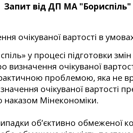
Запит від ДП МА "Бориспіль"
ня очікуваної вартості в умова
піль» у процесі підготовки змі
 визначення очікуваної вартост
 практичною проблемою, яка не 
начення очікуваної вартості пре
 наказом Мінекономіки.
ипадки об’єктивно обмеженої кон