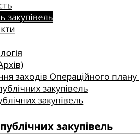
сть
нь закупівель
акти
логія
Архів)
ння заходів Операційного плану р
ублічних закупівель
ублічних закупівель
 публічних закупівель