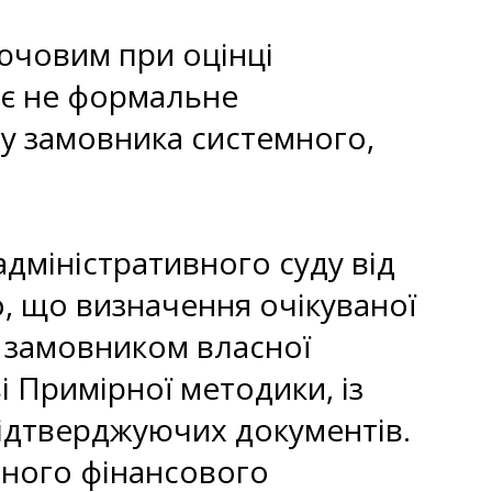
лючовим при оцінці
 є не формальне
 у замовника системного,
дміністративного суду від
о, що визначення очікуваної
я замовником власної
 Примірної методики, із
ідтверджуючих документів.
вного фінансового