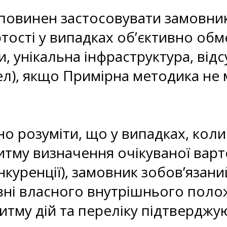
д повинен застосовувати замовни
ртості у випадках об’єктивно обм
, унікальна інфраструктура, відсу
л), якщо Примірна методика не 
но розуміти, що у випадках, кол
итму визначення очікуваної варт
куренції), замовник зобов’язан
вні власного внутрішнього поло
ритму дій та переліку підтвердж