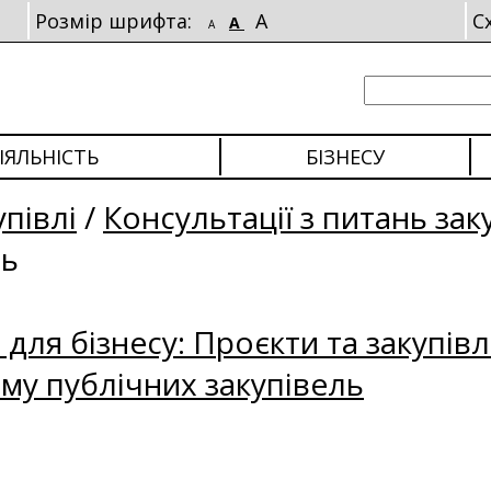
Розмір шрифта:
A
С
A
A
ІЯЛЬНІСТЬ
БІЗНЕСУ
упівлі
/
Консультації з питань зак
ль
для бізнесу: Проєкти та закупівл
му публічних закупівель