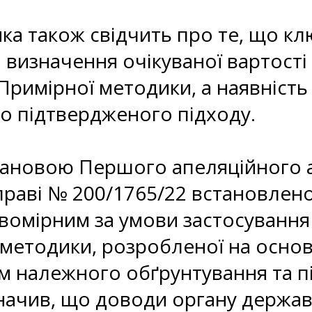
ка також свідчить про те, що к
 визначення очікуваної вартості
Примірної методики, а наявність
о підтвердженого підходу.
ановою Першого апеляційного а
справі № 200/1765/22 встановлен
авомірним за умови застосуванн
методики, розробленої на основі
м належного обґрунтування та п
значив, що доводи органу держа