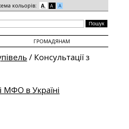
хема кольорів:
A
A
A
ГРОМАДЯНАМ
упівель
/
Консультації з
і МФО в Україні