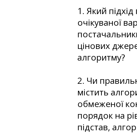
1. Який підхі
очікуваної ва
постачальники
цінових джере
алгоритму?
2. Чи правиль
містить алгор
обмеженої кон
порядок на рі
підстав, алго